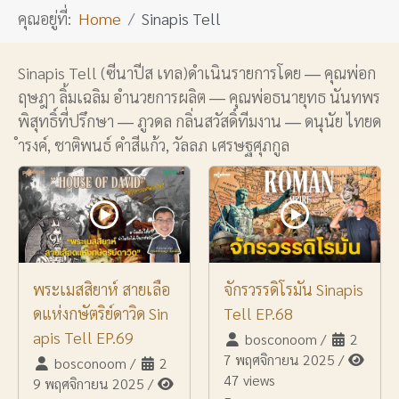
คุณอยู่ที่:
Home
Sinapis Tell
Sinapis Tell (ซีนาปีส เทล)ดำเนินรายการโดย ― คุณพ่อก
ฤษฎา ลิ้มเฉลิม อำนวยการผลิต ― คุณพ่อธนายุทธ นันทพร
พิสุทธิ์ที่ปรึกษา ― ภูวดล กลิ่นสวัสดิ์ทีมงาน ― ดนุนัย ไทยด
ำรงค์, ชาติพนธ์ คำสีแก้ว, วัลลภ เศรษฐศุภกูล
พระเมสสิยาห์ สายเลือ
จักรวรรดิโรมัน Sinapis
ดแห่งกษัตริย์ดาวิด Sin
Tell EP.68
apis Tell EP.69
bosconoom
/
2
7 พฤศจิกายน 2025
/
bosconoom
/
2
47 views
9 พฤศจิกายน 2025
/