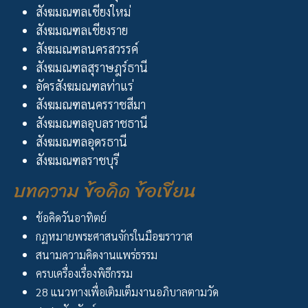
สังฆมณฑลเชียงใหม่
สังฆมณฑลเชียงราย
สังฆมณฑลนครสวรรค์
สังฆมณฑลสุราษฎร์ธานี
อัครสังฆมณฑลท่าแร่
สังฆมณฑลนครราชสีมา
สังฆมณฑลอุบลราชธานี
สังฆมณฑลอุดรธานี
สังฆมณฑลราชบุรี
บทความ ข้อคิด ข้อเขียน
ข้อคิดวันอาทิตย์
กฏหมายพระศาสนจักรในมือฆราวาส
สนามความคิดงานแพร่ธรรม
ครบเครื่องเรื่องพิธีกรรม
28 แนวทางเพื่อเติมเต็มงานอภิบาลตามวัด