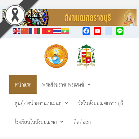
Facebook
YouTube
TikTok
Line
หน้าแรก
พระสังฆราช-พระสงฆ์
ศูนย์/ หน่วยงาน/ แผนก
วัดในสังฆมณฑลราชบุรี
โรงเรียนในสังฆมณฑล
ติดต่อเรา