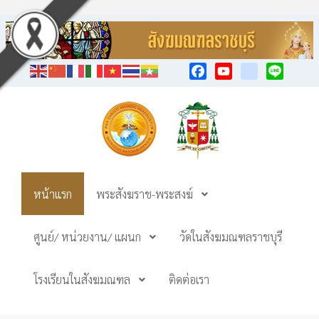
Facebook
YouTube
TikTok
Line
หน้าแรก
พระสังฆราช-พระสงฆ์
ศูนย์/ หน่วยงาน/ แผนก
วัดในสังฆมณฑลราชบุรี
โรงเรียนในสังฆมณฑล
ติดต่อเรา