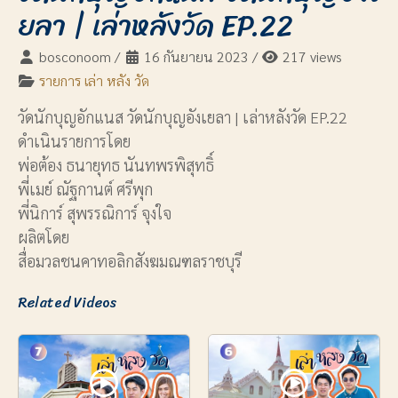
ยลา | เล่าหลังวัด EP.22
bosconoom
/
16 กันยายน 2023
/
217 views
รายการ เล่า หลัง วัด
วัดนักบุญอักแนส วัดนักบุญอังเยลา | เล่าหลังวัด EP.22
ดำเนินรายการโดย
พ่อต้อง ธนายุทธ นันทพรพิสุทธิ์
พี่เมย์ ณัฐกานต์ ศรีพุก
พี่นิการ์ สุพรรณิการ์ จุงใจ
ผลิตโดย
สื่อมวลชนคาทอลิกสังฆมณฑลราชบุรี
Related Videos