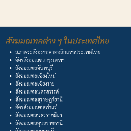
สังฆมณฑลต่าง ๆ ในประเทศไทย
สภาพระสังฆราชคาทอลิกแห่งประเทศไทย
อัครสังฆมณฑลกรุงเทพฯ
สังฆมณฑลจันทบุรี
สังฆมณฑลเชียงใหม่
สังฆมณฑลเชียงราย
สังฆมณฑลนครสวรรค์
สังฆมณฑลสุราษฎร์ธานี
อัครสังฆมณฑลท่าแร่
สังฆมณฑลนครราชสีมา
สังฆมณฑลอุบลราชธานี
สังฆมณฑลอุดรธานี