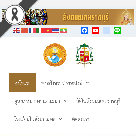
Facebook
YouTube
TikTok
Line
หน้าแรก
พระสังฆราช-พระสงฆ์
ศูนย์/ หน่วยงาน/ แผนก
วัดในสังฆมณฑลราชบุรี
โรงเรียนในสังฆมณฑล
ติดต่อเรา