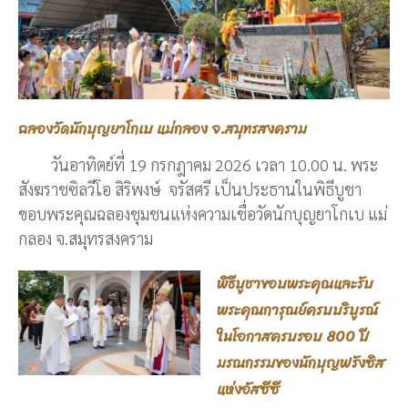
ฉลองวัดนักบุญยาโกเบ แม่กลอง จ.สมุทรสงคราม
วันอาทิตย์ที่ 19 กรกฎาคม 2026 เวลา 10.00 น. พระ
สังฆราชซิลวีโอ สิริพงษ์ จรัสศรี เป็นประธานในพิธีบูชา
ขอบพระคุณฉลองชุมชนแห่งความเชื่อวัดนักบุญยาโกเบ แม่
กลอง จ.สมุทรสงคราม
พิธีบูชาขอบพระคุณและรับ
พระคุณการุณย์ครบบริบูรณ์
ในโอกาสครบรอบ 800 ปี
มรณกรรมของนักบุญฟรังซิส
แห่งอัสซีซี