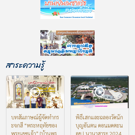
สาระความรู้
บทสัมภาษณ์ผู้จัดทำกร
พิธีเสกและฉลองวัดนัก
ะจกสี “พระหฤทัยของ
บุญอันตน ดอนมดตะน
พระเยซูเจ้า” [บ้านพร
อย l นานาสาระ 2024