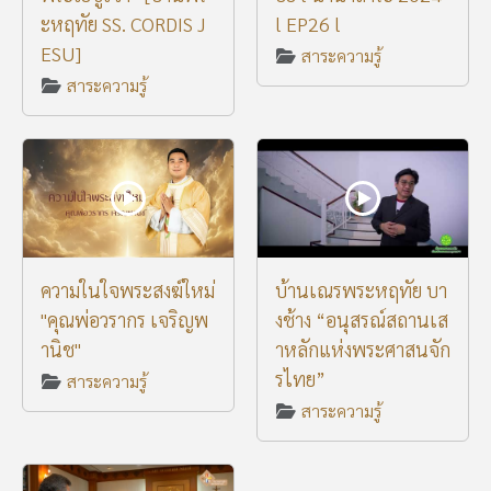
ะหฤทัย SS. CORDIS J
l EP26 l
ESU]
สาระความรู้
สาระความรู้
ความในใจพระสงฆ์ใหม่
บ้านเณรพระหฤทัย บา
"คุณพ่อวรากร เจริญพ
งช้าง “อนุสรณ์สถานเส
านิช"
าหลักแห่งพระศาสนจัก
รไทย”
สาระความรู้
สาระความรู้