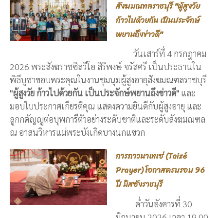
สังฆมณฑลราชบุรี "ผู้สูงวัย
ก้าวไปด้วยกัน เป็นประจักษ์
พยานถึงข่าวดี"
วันเสาร์ที่ 4 กรกฎาคม
2026 พระสังฆราชซิลวีโอ สิริพงษ์ จรัสศรี เป็นประธานใน
พิธีบูชาขอบพระคุณในงานชุมนุมผู้สูงอายุสังฆมณฑลราชบุรี
"ผู้สูงวัย ก้าวไปด้วยกัน เป็นประจักษ์พยานถึงข่าวดี"
และ
มอบใบประกาศเกียรติคุณ แสดงความยินดีกับผู้สูงอายุ และ
ลูกกตัญญูต่อบุพการีตัวอย่างระดับชาติและระดับสังฆมณฑล
ณ อาสนวิหารแม่พระบังเกิดบางนกแขวก
การภาวนาเทเซ่ (Taizé
Prayer) โอกาสครบรอบ 96
ปี มิสซังราชบุรี
ค่ำวันอังคารที่ 30
มิถุนายน 2026 เวลา 19.00