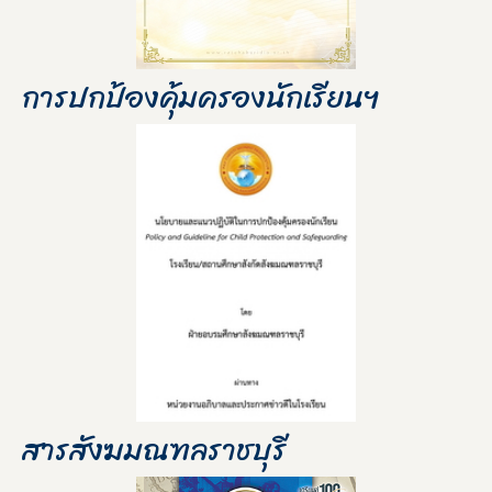
การปกป้องคุ้มครองนักเรียนฯ
สารสังฆมณฑลราชบุรี