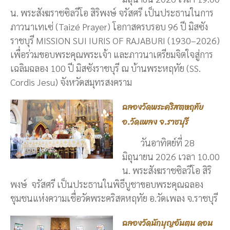
น. พระสังฆราชซิลวีโอ สิริพงษ์ จรัสศรี เป็นประธานในการ
ภาวนาเทเซ่ (Taizé Prayer) โอกาสครบรอบ 96 ปี มิสซัง
ราชบุรี MISSION SUI IURIS OF RAJABURI (1930–2026)
เพื่อร่วมขอบพระคุณพระเจ้า และภาวนาเตรียมจิตใจสู่การ
เฉลิมฉลอง 100 ปี มิสซังราชบุรี ณ บ้านพระหฤทัย (SS.
Cordis Jesu) จังหวัดสมุทรสงคราม
ฉลองวัดพระคริสตหฤทัย
อ.วัดเพลง จ.ราชบุรี
วันอาทิตย์ที่ 28
มิถุนายน 2026 เวลา 10.00
น. พระสังฆราชซิลวีโอ สิริ
พงษ์ จรัสศรี เป็นประธานในพิธีบูชาขอบพระคุณฉลอง
ชุมชนแห่งความเชื่อวัดพระคริสตหฤทัย อ.วัดเพลง จ.ราชบุรี
ฉลองวัดนักบุญอันตน ดอน