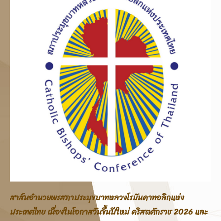
ทหลวงโรมันคาทอลิกแห่ง
สาส์นอภิบาลสภาประมุขบาทหลว
ขึ้นปีใหม่ คริสตศักราช 2026 และ
ประเทศไทย โอกาสสมโภชพระคร