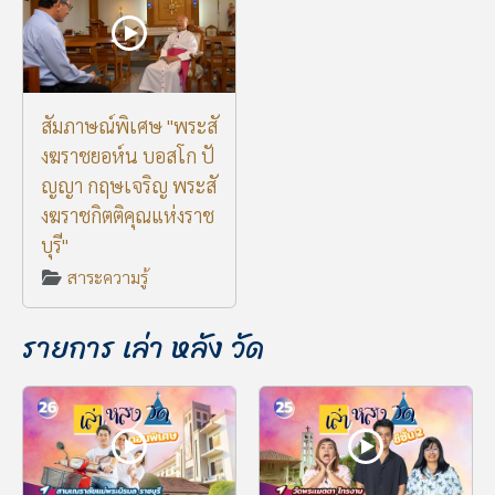
สัมภาษณ์พิเศษ "พระสั
งฆราชยอห์น บอสโก ปั
ญญา กฤษเจริญ พระสั
งฆราชกิตติคุณแห่งราช
บุรี"
สาระความรู้
รายการ เล่า หลัง วัด