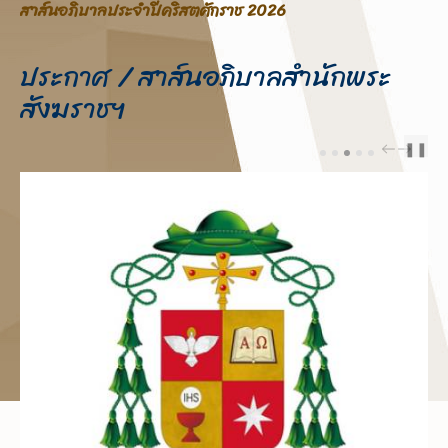
ศักราช 2026
ประกาศ / สาส์นอภิบาลสำนักพระ
สังฆราชฯ
❚❚
PREV
NEXT