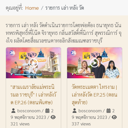
คุณอยู่ที่:
Home
รายการ เล่า หลัง วัด
รายการ เล่า หลัง วัดดำเนินรายการโดยพ่อต้อง ธนายุทธ นัน
ทพรพิสุทธิ์พี่โน๊ต จิรายุทธ กลิ่นสวัสดิ์พี่นิการ์ สุพรรณิการ์ จุ
งใจ ผลิตโดยสื่อมวลชนคาทอลิกสังฆมณฑลราชบุรี
"สามเณราลัยแม่พระนิ
วัดพระเมตตา ไทรงาม |
รมล ราชบุรี" I เล่าหลังวั
เล่าหลังวัด EP.25 (ตอน
ด EP.26 (ตอนพิเศษ)
สุดท้าย)
bosconoom
/
2
bosconoom
/
2
9 พฤศจิกายน 2023
/
9 พฤศจิกายน 2023
/
321 views
337 views