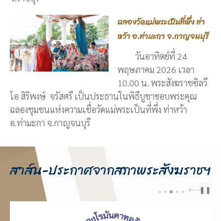
ฉลองวัดแม่พระเป็นที่พึ่ง ท่า
หว้า อ.ท่ามะกา จ.กาญจนบุรี
วันอาทิตย์ที่ 24
พฤษภาคม 2026 เวลา
10.00 น. พระสังฆราชซิลวี
โอ สิริพงษ์ จรัสศรี เป็นประธานในพิธีบูชาขอบพระคุณ
ฉลองชุมชนแห่งความเชื่อวัดแม่พระเป็นที่พึ่ง ท่าหว้า
อ.ท่ามะกา จ.กาญจนบุรี
สาส์น-ประกาศจากสภาพระสังฆราชฯ
❚❚
PREV
NEXT