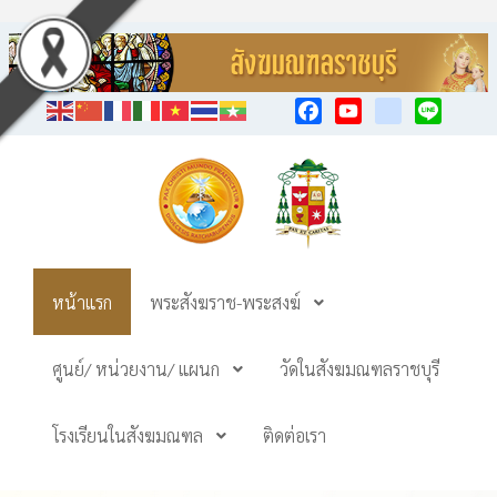
Facebook
YouTube
TikTok
Line
หน้าแรก
พระสังฆราช-พระสงฆ์
ศูนย์/ หน่วยงาน/ แผนก
วัดในสังฆมณฑลราชบุรี
โรงเรียนในสังฆมณฑล
ติดต่อเรา