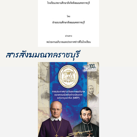
สารสังฆมณฑลราชบุรี