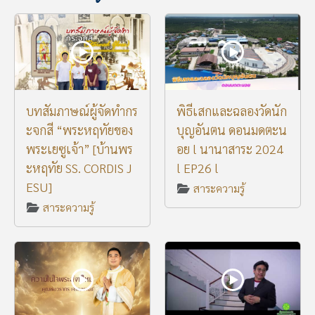
บทสัมภาษณ์ผู้จัดทำกร
พิธีเสกและฉลองวัดนัก
ะจกสี “พระหฤทัยของ
บุญอันตน ดอนมดตะน
พระเยซูเจ้า” [บ้านพร
อย l นานาสาระ 2024
ะหฤทัย SS. CORDIS J
l EP26 l
ESU]
สาระความรู้
สาระความรู้