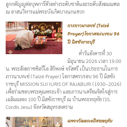
ลูกกตัญญูต่อบุพการีตัวอย่างระดับชาติและระดับสังฆมณฑล
ณ อาสนวิหารแม่พระบังเกิดบางนกแขวก
การภาวนาเทเซ่ (Taizé
Prayer) โอกาสครบรอบ 96
ปี มิสซังราชบุรี
ค่ำวันอังคารที่ 30
มิถุนายน 2026 เวลา 19.00
น. พระสังฆราชซิลวีโอ สิริพงษ์ จรัสศรี เป็นประธานในการ
ภาวนาเทเซ่ (Taizé Prayer) โอกาสครบรอบ 96 ปี มิสซัง
ราชบุรี MISSION SUI IURIS OF RAJABURI (1930–2026)
เพื่อร่วมขอบพระคุณพระเจ้า และภาวนาเตรียมจิตใจสู่การ
เฉลิมฉลอง 100 ปี มิสซังราชบุรี ณ บ้านพระหฤทัย (SS.
Cordis Jesu) จังหวัดสมุทรสงคราม
ฉลองวัดพระคริสตหฤทัย