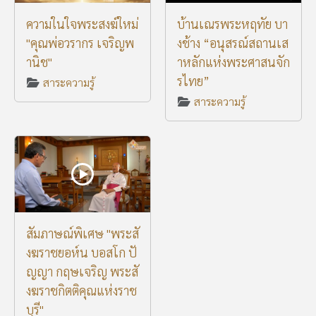
ความในใจพระสงฆ์ใหม่
บ้านเณรพระหฤทัย บา
"คุณพ่อวรากร เจริญพ
งช้าง “อนุสรณ์สถานเส
านิช"
าหลักแห่งพระศาสนจัก
รไทย”
สาระความรู้
สาระความรู้
สัมภาษณ์พิเศษ "พระสั
งฆราชยอห์น บอสโก ปั
ญญา กฤษเจริญ พระสั
งฆราชกิตติคุณแห่งราช
บุรี"