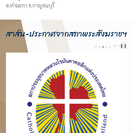
อ.ท่ามะกา จ.กาญจนบุรี
สาส์น-ประกาศจากสภาพระสังฆราชฯ
❚❚
PREV
NEXT