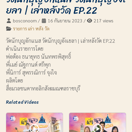
ยลา | เล่าหลังวัด EP.22
bosconoom
/
16 กันยายน 2023
/
217 views
รายการ เล่า หลัง วัด
วัดนักบุญอักแนส วัดนักบุญอังเยลา | เล่าหลังวัด EP.22
ดำเนินรายการโดย
พ่อต้อง ธนายุทธ นันทพรพิสุทธิ์
พี่เมย์ ณัฐกานต์ ศรีพุก
พี่นิการ์ สุพรรณิการ์ จุงใจ
ผลิตโดย
สื่อมวลชนคาทอลิกสังฆมณฑลราชบุรี
Related Videos