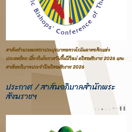
สาส์นอภิบาลสภาประมุขบาทหลวงโรมันคาทอลิกแห่ง
ประเทศไทย โอกาสสมโภชพระคริสตสมภพ คริสตศักราช 2025
ประกาศ / สาส์นอภิบาลสำนักพระ
สังฆราชฯ
❚❚
PREV
NEXT