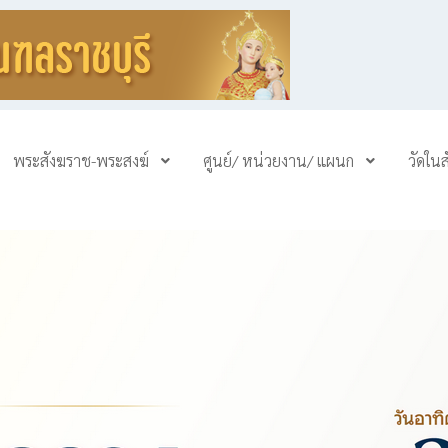
พระสังฆราช-พระสงฆ์
ศูนย์/ หน่วยงาน/ แผนก
วัดใน