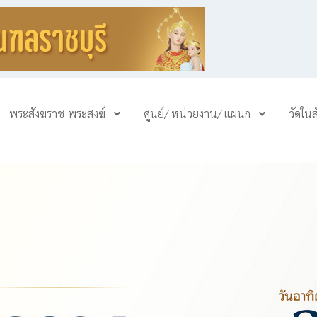
พระสังฆราช-พระสงฆ์
ศูนย์/ หน่วยงาน/ แผนก
วัดใน