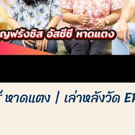
ซี หาดแตง | เล่าหลังวัด 