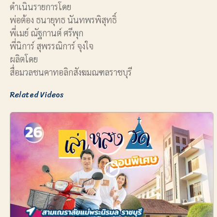
ดำเนินรายการโดย
พ่อต้อง ธนายุทธ นันทพรพิสุทธิ์
พี่เมย์ ณัฐกานต์ ศรีพุก
พี่นิการ์ สุพรรณิการ์ จุงใจ
ผลิตโดย
สื่อมวลชนคาทอลิกสังฆมณฑลราชบุรี
Related Videos