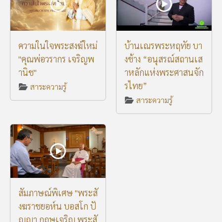
ความในใจพระสงฆ์ใหม่
บ้านเณรพระหฤทัย บา
"คุณพ่อวรากร เจริญพ
งช้าง “อนุสรณ์สถานเส
านิช"
าหลักแห่งพระศาสนจัก
รไทย”
สาระความรู้
สาระความรู้
สัมภาษณ์พิเศษ "พระสั
งฆราชยอห์น บอสโก ปั
ญญา กฤษเจริญ พระสั