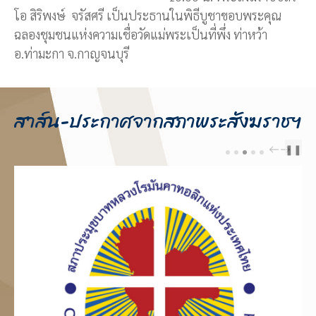
โอ สิริพงษ์ จรัสศรี เป็นประธานในพิธีบูชาขอบพระคุณ
ฉลองชุมชนแห่งความเชื่อวัดแม่พระเป็นที่พึ่ง ท่าหว้า
อ.ท่ามะกา จ.กาญจนบุรี
สาส์น-ประกาศจากสภาพระสังฆราชฯ
❚❚
PREV
NEXT