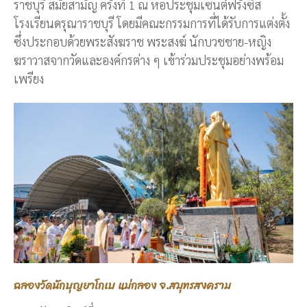
ราชบุรี สมัยสามัญ ครั้งที่ 1 ณ หอประชุมเซนต์ฟรังซิส
โรงเรียนดรุณาราชบุรี โดยมีคณะกรรมการที่ได้รับการแต่งตั้ง
ซึ่งประกอบด้วยพระสังฆราช พระสงฆ์ นักบวชชาย-หญิง
ฆราวาสจากวัดและองค์กรต่าง ๆ เข้าร่วมประชุมอย่างพร้อม
เพรียง
ฉลองวัดนักบุญยาโกเบ แม่กลอง จ.สมุทรสงคราม