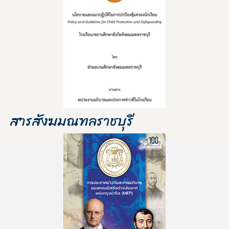
สารสังฆมณฑลราชบุรี