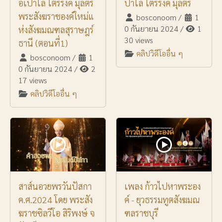
อเปาโล ไตรรงค์ มุลตรี
ปาโล ไตรรงค์ มุลตรี
พระสังฆราชองค์ใหม่แ
bosconoom
/
1
0 กันยายน 2024
/
1
ห่งสังฆมณฑลสุราษฎร์
30 views
ธานี (ตอนที่1)
คลิปวิดีโออื่น ๆ
bosconoom
/
1
0 กันยายน 2024
/
2
17 views
คลิปวิดีโออื่น ๆ
สาส์นอวยพรวันปัสกา
เพลง ก้าวไปหาพระอง
ค.ศ.2024 โดย พระสัง
ค์ - ยุวธรรมทูตสังฆมณ
ฆราชซิลวีโอ สิริพงษ์ จ
ฑลราชบุรี