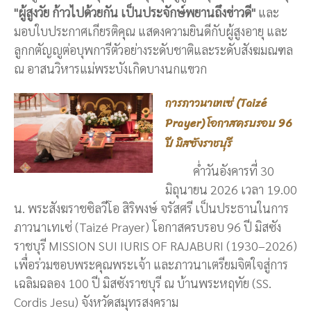
"ผู้สูงวัย ก้าวไปด้วยกัน เป็นประจักษ์พยานถึงข่าวดี"
และ
มอบใบประกาศเกียรติคุณ แสดงความยินดีกับผู้สูงอายุ และ
ลูกกตัญญูต่อบุพการีตัวอย่างระดับชาติและระดับสังฆมณฑล
ณ อาสนวิหารแม่พระบังเกิดบางนกแขวก
การภาวนาเทเซ่ (Taizé
Prayer) โอกาสครบรอบ 96
ปี มิสซังราชบุรี
ค่ำวันอังคารที่ 30
มิถุนายน 2026 เวลา 19.00
น. พระสังฆราชซิลวีโอ สิริพงษ์ จรัสศรี เป็นประธานในการ
ภาวนาเทเซ่ (Taizé Prayer) โอกาสครบรอบ 96 ปี มิสซัง
ราชบุรี MISSION SUI IURIS OF RAJABURI (1930–2026)
เพื่อร่วมขอบพระคุณพระเจ้า และภาวนาเตรียมจิตใจสู่การ
เฉลิมฉลอง 100 ปี มิสซังราชบุรี ณ บ้านพระหฤทัย (SS.
Cordis Jesu) จังหวัดสมุทรสงคราม