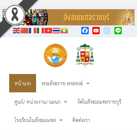
Facebook
YouTube
TikTok
Line
หน้าแรก
พระสังฆราช-พระสงฆ์
ศูนย์/ หน่วยงาน/ แผนก
วัดในสังฆมณฑลราชบุรี
โรงเรียนในสังฆมณฑล
ติดต่อเรา