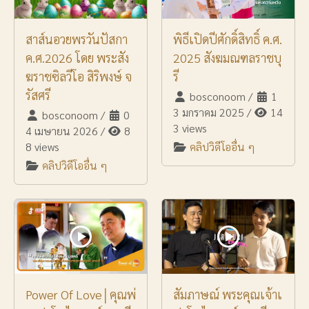
สาส์นอวยพรวันปัสกา
พิธีเปิดปีศักดิ์สิทธิ์ ค.ศ.
ค.ศ.2026 โดย พระสัง
2025 สังฆมณฑลราชบุ
ฆราชซิลวีโอ สิริพงษ์ จ
รี
รัสศรี
bosconoom
/
1
3 มกราคม 2025
/
14
bosconoom
/
0
3 views
4 เมษายน 2026
/
8
8 views
คลิปวิดีโออื่น ๆ
คลิปวิดีโออื่น ๆ
Power Of Love│คุณพ่
สัมภาษณ์ พระคุณเจ้าเ