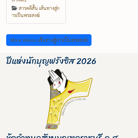
สารคดีสั้น เส้นทางสู่ก
ารเป็นพระสงฆ์
More Videos เส้นทางสู่การเป็นพระสงฆ์
ปีแห่งนักบุญฟรังซิส 2026
ข้อกำหนดสังฆมณฑลราชบุรี ค.ศ.