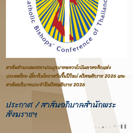
สาส์นอภิบาลสภาประมุขบาทหลวงโรมันคาทอลิกแห่ง
ประเทศไทย โอกาสสมโภชพระคริสตสมภพ คริสตศักราช 2025
ประกาศ / สาส์นอภิบาลสำนักพระ
สังฆราชฯ
❚❚
PREV
NEXT