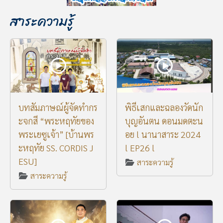
สาระความรู้
บทสัมภาษณ์ผู้จัดทำกร
พิธีเสกและฉลองวัดนัก
ะจกสี “พระหฤทัยของ
บุญอันตน ดอนมดตะน
พระเยซูเจ้า” [บ้านพร
อย l นานาสาระ 2024
ะหฤทัย SS. CORDIS J
l EP26 l
ESU]
สาระความรู้
สาระความรู้