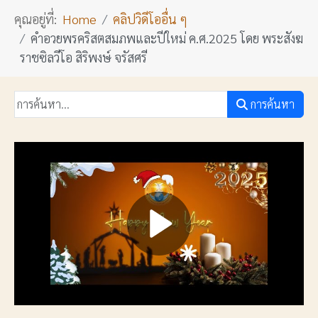
คุณอยู่ที่:
Home
คลิปวิดีโออื่น ๆ
คำอวยพรคริสตสมภพและปีใหม่ ค.ศ.2025 โดย พระสังฆ
ราชซิลวีโอ สิริพงษ์ จรัสศรี
การค้นหา