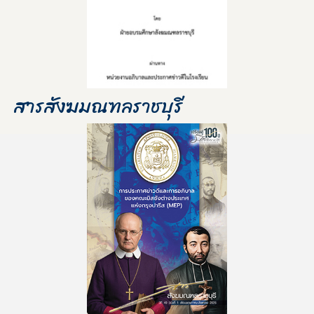
สารสังฆมณฑลราชบุรี