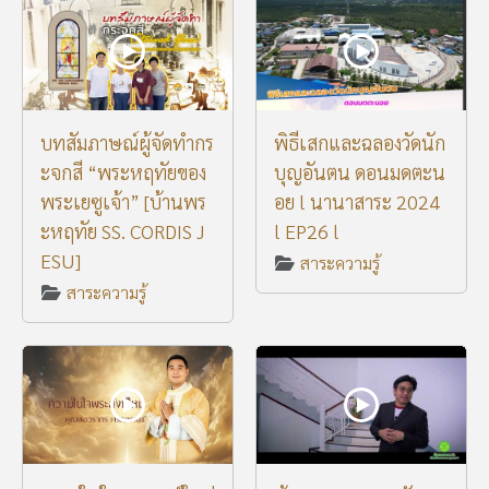
บทสัมภาษณ์ผู้จัดทำกร
พิธีเสกและฉลองวัดนัก
ะจกสี “พระหฤทัยของ
บุญอันตน ดอนมดตะน
พระเยซูเจ้า” [บ้านพร
อย l นานาสาระ 2024
ะหฤทัย SS. CORDIS J
l EP26 l
ESU]
สาระความรู้
สาระความรู้