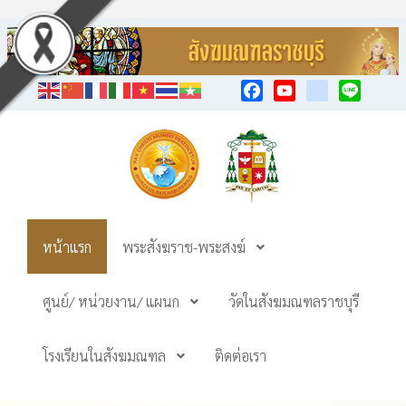
Facebook
YouTube
TikTok
Line
หน้าแรก
พระสังฆราช-พระสงฆ์
ศูนย์/ หน่วยงาน/ แผนก
วัดในสังฆมณฑลราชบุรี
โรงเรียนในสังฆมณฑล
ติดต่อเรา