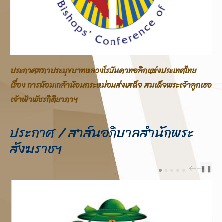
ประกาศสภาประมุขบาทหลวงโรมันคาทอลิกแห่งประเทศไทย
เรื่อง การน้อมเกล้าน้อมกระหม่อมส่งเสด็จ สมเด็จพระเจ้าลูกเธอ
เจ้าฟ้าพัชรกิติยาภาฯ
ประกาศ / สาส์นอภิบาลสำนักพระ
สังฆราชฯ
❚❚
PREV
NEXT