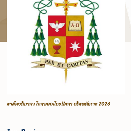
สาส์นอภิบาลฯ โอกาสสมโภชปัสกา คริสตศักราช 2026