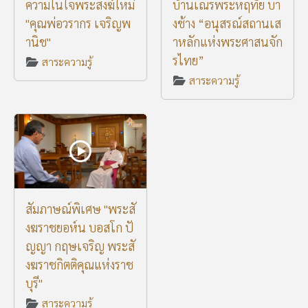
ความในใจพระสงฆ์ใหม่
บ้านเณรพระหฤทัย บา
"คุณพ่อวรากร เจริญพ
งช้าง “อนุสรณ์สถานเส
านิช"
าหลักแห่งพระศาสนจัก
รไทย”
สาระความรู้
สาระความรู้
สัมภาษณ์พิเศษ "พระสั
งฆราชยอห์น บอสโก ปั
ญญา กฤษเจริญ พระสั
งฆราชกิตติคุณแห่งราช
บุรี"
สาระความรู้