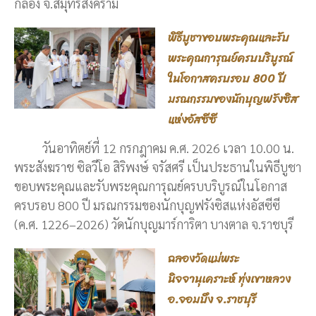
กลอง จ.สมุทรสงคราม
พิธีบูชาขอบพระคุณและรับ
พระคุณการุณย์ครบบริบูรณ์
ในโอกาสครบรอบ 800 ปี
มรณกรรมของนักบุญฟรังซิส
แห่งอัสซีซี
วันอาทิตย์ที่ 12 กรกฎาคม ค.ศ. 2026 เวลา 10.00 น.
พระสังฆราช ซิลวีโอ สิริพงษ์ จรัสศรี เป็นประธานในพิธีบูชา
ขอบพระคุณและรับพระคุณการุณย์ครบบริบูรณ์ในโอกาส
ครบรอบ 800 ปี มรณกรรมของนักบุญฟรังซิสแห่งอัสซีซี
(ค.ศ. 1226–2026) วัดนักบุญมาร์การิตา บางตาล จ.ราชบุรี
ฉลองวัดแม่พระ
นิจจานุเคราะห์ ทุ่งเขาหลวง
อ.จอมบึง จ.ราชบุรี