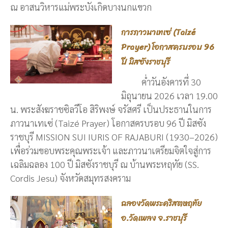
ณ อาสนวิหารแม่พระบังเกิดบางนกแขวก
การภาวนาเทเซ่ (Taizé
Prayer) โอกาสครบรอบ 96
ปี มิสซังราชบุรี
ค่ำวันอังคารที่ 30
มิถุนายน 2026 เวลา 19.00
น. พระสังฆราชซิลวีโอ สิริพงษ์ จรัสศรี เป็นประธานในการ
ภาวนาเทเซ่ (Taizé Prayer) โอกาสครบรอบ 96 ปี มิสซัง
ราชบุรี MISSION SUI IURIS OF RAJABURI (1930–2026)
เพื่อร่วมขอบพระคุณพระเจ้า และภาวนาเตรียมจิตใจสู่การ
เฉลิมฉลอง 100 ปี มิสซังราชบุรี ณ บ้านพระหฤทัย (SS.
Cordis Jesu) จังหวัดสมุทรสงคราม
ฉลองวัดพระคริสตหฤทัย
อ.วัดเพลง จ.ราชบุรี