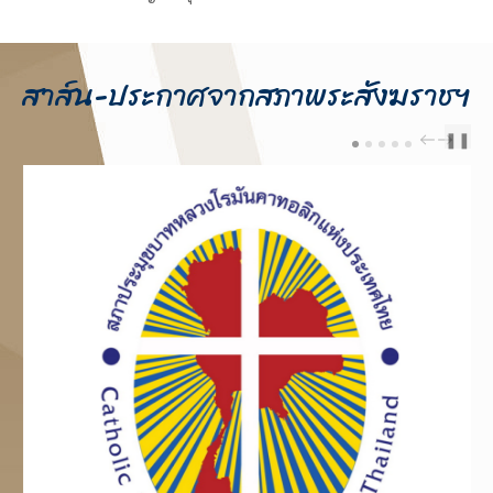
สาส์น-ประกาศจากสภาพระสังฆราชฯ
❚❚
PREV
NEXT