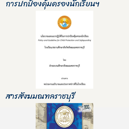
การปกป้องคุ้มครองนักเรียนฯ
สารสังฆมณฑลราชบุรี