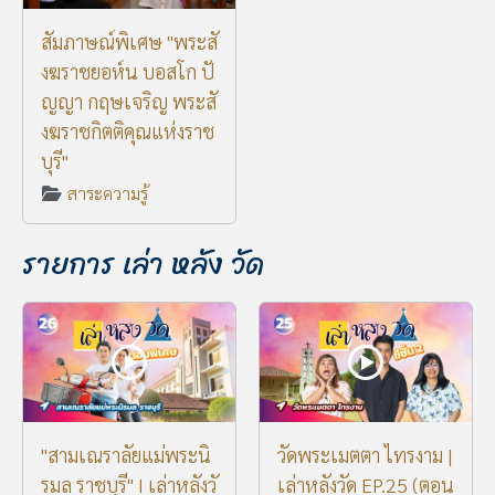
สัมภาษณ์พิเศษ "พระสั
งฆราชยอห์น บอสโก ปั
ญญา กฤษเจริญ พระสั
งฆราชกิตติคุณแห่งราช
บุรี"
สาระความรู้
รายการ เล่า หลัง วัด
"สามเณราลัยแม่พระนิ
วัดพระเมตตา ไทรงาม |
รมล ราชบุรี" I เล่าหลังวั
เล่าหลังวัด EP.25 (ตอน