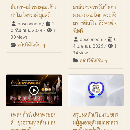
สัมภาษณ์ พระคุณเจ้าเ
สาส์นอวยพรวันปัสกา
ปาโล ไตรรงค์ มุลตรี
ค.ศ.2024 โดย พระสัง
ฆราชซิลวีโอ สิริพงษ์ จ
bosconoom
/
1
0 กันยายน 2024
/
1
รัสศรี
30 views
bosconoom
/
0
คลิปวิดีโออื่น ๆ
4 เมษายน 2026
/
1
34 views
คลิปวิดีโออื่น ๆ
เพลง ก้าวไปหาพระอง
สรุปผลดำเนินงานชมร
ค์ - ยุวธรรมทูตสังฆมณ
มผู้สูงอายุสังฆมณฑลรา