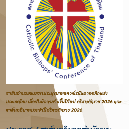
สาส์นอภิบาลสภาประมุขบาทหลวงโรมันคาทอลิกแห่ง
ประเทศไทย โอกาสสมโภชพระคริสตสมภพ คริสตศักราช 2025