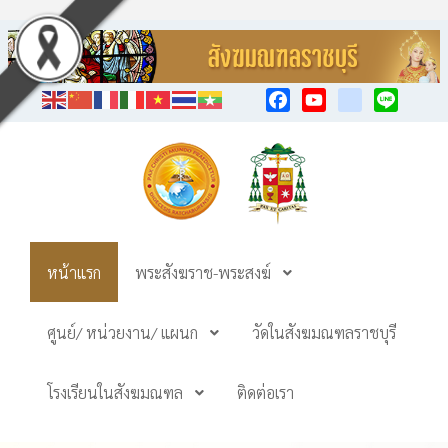
Facebook
YouTube
TikTok
Line
หน้าแรก
พระสังฆราช-พระสงฆ์
ศูนย์/ หน่วยงาน/ แผนก
วัดในสังฆมณฑลราชบุรี
โรงเรียนในสังฆมณฑล
ติดต่อเรา