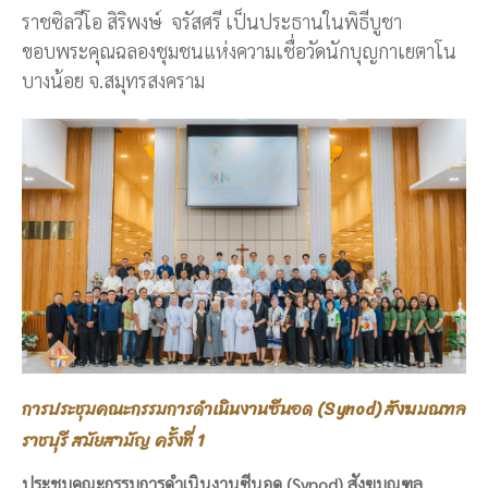
ราชซิลวีโอ สิริพงษ์ จรัสศรี เป็นประธานในพิธีบูชา
ขอบพระคุณฉลองชุมชนแห่งความเชื่อวัดนักบุญกาเยตาโน
บางน้อย จ.สมุทรสงคราม
การประชุมคณะกรรมการดำเนินงานซีนอด (Synod) สังฆมณฑล
ราชบุรี สมัยสามัญ ครั้งที่ 1
ประชุมคณะกรรมการดำเนินงานซีนอด (Synod) สังฆมณฑล