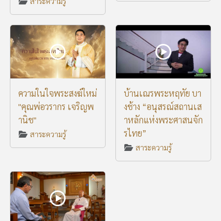
สาระความรู้
ความในใจพระสงฆ์ใหม่
บ้านเณรพระหฤทัย บา
"คุณพ่อวรากร เจริญพ
งช้าง “อนุสรณ์สถานเส
านิช"
าหลักแห่งพระศาสนจัก
รไทย”
สาระความรู้
สาระความรู้