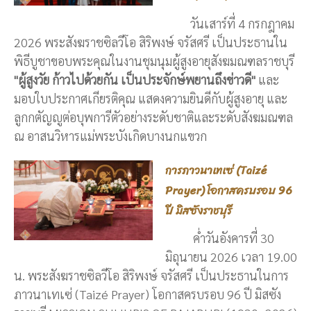
วันเสาร์ที่ 4 กรกฎาคม
2026 พระสังฆราชซิลวีโอ สิริพงษ์ จรัสศรี เป็นประธานใน
พิธีบูชาขอบพระคุณในงานชุมนุมผู้สูงอายุสังฆมณฑลราชบุรี
"ผู้สูงวัย ก้าวไปด้วยกัน เป็นประจักษ์พยานถึงข่าวดี"
และ
มอบใบประกาศเกียรติคุณ แสดงความยินดีกับผู้สูงอายุ และ
ลูกกตัญญูต่อบุพการีตัวอย่างระดับชาติและระดับสังฆมณฑล
ณ อาสนวิหารแม่พระบังเกิดบางนกแขวก
การภาวนาเทเซ่ (Taizé
Prayer) โอกาสครบรอบ 96
ปี มิสซังราชบุรี
ค่ำวันอังคารที่ 30
มิถุนายน 2026 เวลา 19.00
น. พระสังฆราชซิลวีโอ สิริพงษ์ จรัสศรี เป็นประธานในการ
ภาวนาเทเซ่ (Taizé Prayer) โอกาสครบรอบ 96 ปี มิสซัง