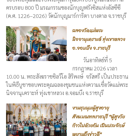
ครบรอบ 800 ปี มรณกรรมของนักบุญฟรังซิสแห่งอัสซีซี
(ค.ศ. 1226–2026) วัดนักบุญมาร์การิตา บางตาล จ.ราชบุรี
ฉลองวัดแม่พระ
นิจจานุเคราะห์ ทุ่งเขาหลวง
อ.จอมบึง จ.ราชบุรี
วันอาทิตย์ที่ 5
กรกฎาคม 2026 เวลา
10.00 น. พระสังฆราชซิลวีโอ สิริพงษ์ จรัสศรี เป็นประธาน
ในพิธีบูชาขอบพระคุณฉลองชุมชนแห่งความเชื่อวัดแม่พระ
นิจจานุเคราะห์ ทุ่งเขาหลวง อ.จอมบึง จ.ราชบุรี
งานชุมนุมผู้สูงอายุ
สังฆมณฑลราชบุรี "ผู้สูงวัย
ก้าวไปด้วยกัน เป็นประจักษ์
พยานถึงข่าวดี"