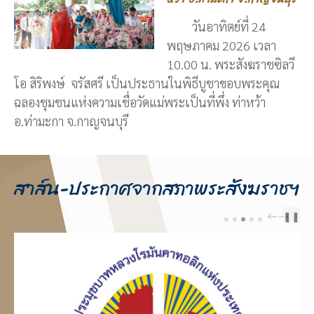
วันอาทิตย์ที่ 24
พฤษภาคม 2026 เวลา
10.00 น. พระสังฆราชซิลวี
โอ สิริพงษ์ จรัสศรี เป็นประธานในพิธีบูชาขอบพระคุณ
ฉลองชุมชนแห่งความเชื่อวัดแม่พระเป็นที่พึ่ง ท่าหว้า
อ.ท่ามะกา จ.กาญจนบุรี
สาส์น-ประกาศจากสภาพระสังฆราชฯ
❚❚
PREV
NEXT