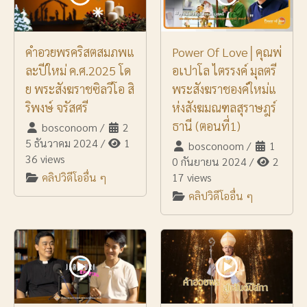
คำอวยพรคริสตสมภพแ
Power Of Love│คุณพ่
ละปีใหม่ ค.ศ.2025 โด
อเปาโล ไตรรงค์ มุลตรี
ย พระสังฆราชซิลวีโอ สิ
พระสังฆราชองค์ใหม่แ
ริพงษ์ จรัสศรี
ห่งสังฆมณฑลสุราษฎร์
ธานี (ตอนที่1)
bosconoom
/
2
5 ธันวาคม 2024
/
1
bosconoom
/
1
36 views
0 กันยายน 2024
/
2
คลิปวิดีโออื่น ๆ
17 views
คลิปวิดีโออื่น ๆ