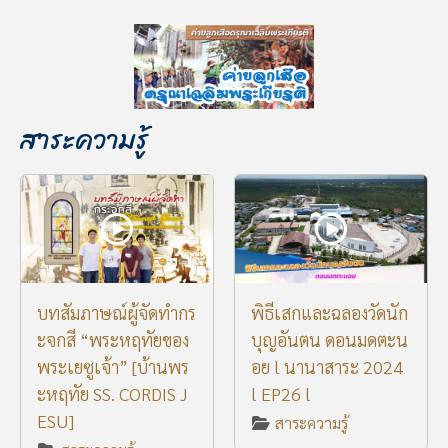
สาระความรู้
บทสัมภาษณ์ผู้จัดทำกร
พิธีเสกและฉลองวัดนัก
ะจกสี “พระหฤทัยของ
บุญอันตน ดอนมดตะน
พระเยซูเจ้า” [บ้านพร
อย l นานาสาระ 2024
ะหฤทัย SS. CORDIS J
l EP26 l
ESU]
สาระความรู้