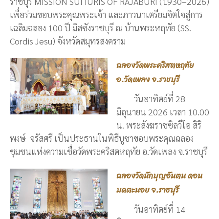
ราชบุรี MISSION SUI IURIS OF RAJABURI (1930–2026)
เพื่อร่วมขอบพระคุณพระเจ้า และภาวนาเตรียมจิตใจสู่การ
เฉลิมฉลอง 100 ปี มิสซังราชบุรี ณ บ้านพระหฤทัย (SS.
Cordis Jesu) จังหวัดสมุทรสงคราม
ฉลองวัดพระคริสตหฤทัย
อ.วัดเพลง จ.ราชบุรี
วันอาทิตย์ที่ 28
มิถุนายน 2026 เวลา 10.00
น. พระสังฆราชซิลวีโอ สิริ
พงษ์ จรัสศรี เป็นประธานในพิธีบูชาขอบพระคุณฉลอง
ชุมชนแห่งความเชื่อวัดพระคริสตหฤทัย อ.วัดเพลง จ.ราชบุรี
ฉลองวัดนักบุญอันตน ดอน
มดตะนอย จ.ราชบุรี
วันอาทิตย์ที่ 14