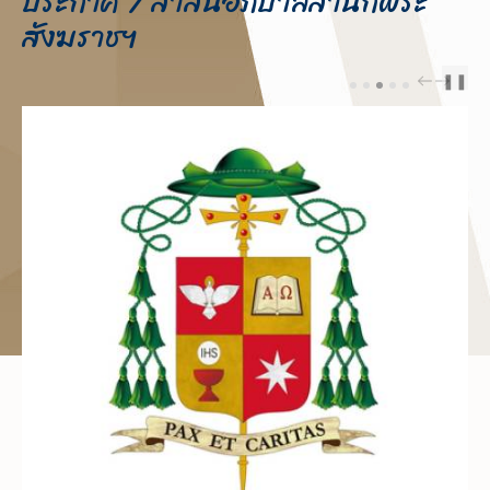
ประกาศ / สาส์นอภิบาลสำนักพระ
สังฆราชฯ
❚❚
PREV
NEXT