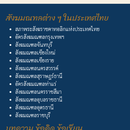
สังฆมณฑลต่าง ๆ ในประเทศไทย
สภาพระสังฆราชคาทอลิกแห่งประเทศไทย
อัครสังฆมณฑลกรุงเทพฯ
สังฆมณฑลจันทบุรี
สังฆมณฑลเชียงใหม่
สังฆมณฑลเชียงราย
สังฆมณฑลนครสวรรค์
สังฆมณฑลสุราษฎร์ธานี
อัครสังฆมณฑลท่าแร่
สังฆมณฑลนครราชสีมา
สังฆมณฑลอุบลราชธานี
สังฆมณฑลอุดรธานี
สังฆมณฑลราชบุรี
บทความ ข้อคิด ข้อเขียน