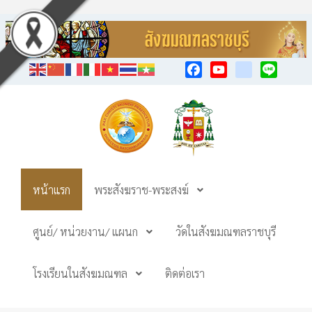
Facebook
YouTube
TikTok
Line
หน้าแรก
พระสังฆราช-พระสงฆ์
ศูนย์/ หน่วยงาน/ แผนก
วัดในสังฆมณฑลราชบุรี
โรงเรียนในสังฆมณฑล
ติดต่อเรา