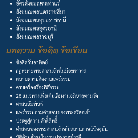
อัครสังฆมณฑลท่าแร่
สังฆมณฑลนครราชสีมา
สังฆมณฑลอุบลราชธานี
สังฆมณฑลอุดรธานี
สังฆมณฑลราชบุรี
บทความ ข้อคิด ข้อเขียน
ข้อคิดวันอาทิตย์
กฏหมายพระศาสนจักรในมือฆราวาส
สนามความคิดงานแพร่ธรรม
ครบเครื่องเรื่องพิธีกรรม
28 แนวทางเพื่อเติมเต็มงานอภิบาลตามวัด
ศาสนสัมพันธ์
แพร่ธรรมตามคำสอนของพระคริสตเจ้า
ประตูสู่ความศักดิิ์สิทธิิ์
คำสอนของพระศาสนจักรกับสถานการณ์ปัจจุบัน
มิติด้านสังคมในงานประกาศข่าวดี