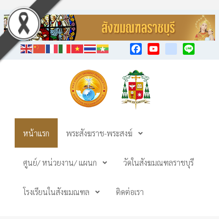
Facebook
YouTube
TikTok
Line
หน้าแรก
พระสังฆราช-พระสงฆ์
ศูนย์/ หน่วยงาน/ แผนก
วัดในสังฆมณฑลราชบุรี
โรงเรียนในสังฆมณฑล
ติดต่อเรา