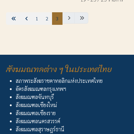
1
2
3
สังฆมณฑลต่าง ๆ ในประเทศไทย
สภาพระสังฆราชคาทอลิกแห่งประเทศไทย
อัครสังฆมณฑลกรุงเทพฯ
สังฆมณฑลจันทบุรี
สังฆมณฑลเชียงใหม่
สังฆมณฑลเชียงราย
สังฆมณฑลนครสวรรค์
สังฆมณฑลสุราษฎร์ธานี