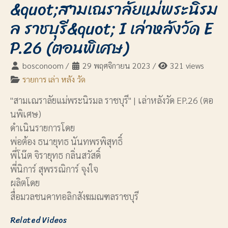
&quot;สามเณราลัยแม่พระนิรม
ล ราชบุรี&quot; I เล่าหลังวัด E
P.26 (ตอนพิเศษ)
bosconoom
/
29 พฤศจิกายน 2023
/
321 views
รายการ เล่า หลัง วัด
"สามเณราลัยแม่พระนิรมล ราชบุรี" | เล่าหลังวัด EP.26 (ตอ
นพิเศษ)
ดำเนินรายการโดย
พ่อต้อง ธนายุทธ นันทพรพิสุทธิ์
พี่โน๊ต จิรายุทธ กลิ่นสวัสดิ์
พี่นิการ์ สุพรรณิการ์ จุงใจ
ผลิตโดย
สื่อมวลชนคาทอลิกสังฆมณฑลราชบุรี
Related Videos