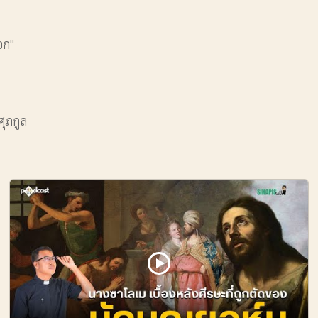
อก"
ศุภกูล