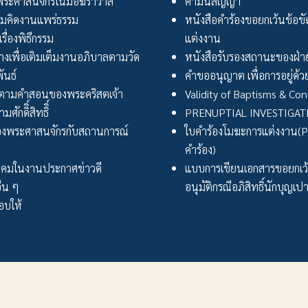
ระศาสนจักรในมือฆราวาส
คำมั่นสัญญา
มคิดงานแพร่ธรรม
หนังสือคำร้องขอยกเว้นข้อข
เรื่องพิธีกรรม
แต่งงาน
งเพื่อเติมเต็มงานอภิบาลตามวัด
หนังสือรับรองสถานะของฝ่าย
ันธ์
คำขออนุญาต เพื่อการอยู่ด้วย
ตามคำสอนของพระคริสตเจ้า
Validity of Baptisms & Con
ศักดิิ์สิทธิิ์
PRENUPTIAL INVESTIGA
งพระศาสนจักรกับสถานการณ์
ใบคำร้องโมฆะการแต่งงาน(Peti
คำร้อง)
ังคมในงานประกาศข่าวดี
แบบการเขียนเอกสารขอยกเ
่น ๆ
อนุมัติกรณีอภิสิทธิ์นักบุญเป
บให้