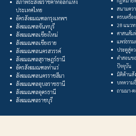
กฏหมายพ
สภาพระสังฆราชคาทอลิกแห่ง
สนามควา
ประเทศไทย
ครบเครื่อง
อัครสังฆมณฑลกรุงเทพฯ
28 แนวทา
สังฆมณฑลจันทบุรี
ศาสนสัมพ
สังฆมณฑลเชียงใหม่
แพร่ธรรม
สังฆมณฑลเชียงราย
ประตูสู่ความ
สังฆมณฑลนครสวรรค์
คำสอนขอ
สังฆมณฑลสุราษฎร์ธานี
ปัจจุบัน
อัครสังฆมณฑลท่าแร่
มิติด้านส
สังฆมณฑลนครราชสีมา
บทความอื
สังฆมณฑลอุบลราชธานี
ถามมา-ตอ
สังฆมณฑลอุดรธานี
สังฆมณฑลราชบุรี