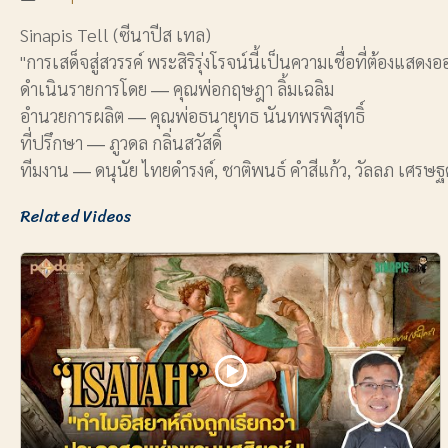
Sinapis Tell (ซีนาปีส เทล)
"การเสด็จสู่สวรรค์ พระสิริรุ่งโรจน์นี้เป็นความเชื่อที่ต้องแสดงอ
ดำเนินรายการโดย ― คุณพ่อกฤษฎา ลิ้มเฉลิม
อำนวยการผลิต ― คุณพ่อธนายุทธ นันทพรพิสุทธิ์
ที่ปรึกษา ― ภูวดล กลิ่นสวัสดิ์
ทีมงาน ― ดนุนัย ไทยดำรงค์, ชาติพนธ์ คำสีแก้ว, วัลลภ เศรษฐ
Related Videos