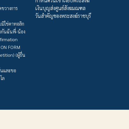
กำหนดวันเข้าเงียบพระสงฆ์
เงินบุญส่งศูนย์สังฆมณฑล
ัดขวางการ
วันสำคัญของพระสงฆ์ราชบุรี
มิใช่คาทอลิก
กันฉันพี่-น้อง
firmation
TION FORM
tion) (ผู้ยื่น
ว้นและขอ
าโล