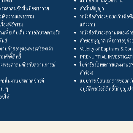
อาทิตย์
แบบสอบถามคู่แต่งงาน
ระศาสนจักรในมือฆราวาส
คำมั่นสัญญา
มคิดงานแพร่ธรรม
หนังสือคำร้องขอยกเว้นข้อข
เรื่องพิธีกรรม
แต่งงาน
งเพื่อเติมเต็มงานอภิบาลตามวัด
หนังสือรับรองสถานะของฝ่าย
ันธ์
คำขออนุญาต เพื่อการอยู่ด้วย
ตามคำสอนของพระคริสตเจ้า
Validity of Baptisms & Con
ศักดิิ์สิทธิิ์
PRENUPTIAL INVESTIGA
งพระศาสนจักรกับสถานการณ์
ใบคำร้องโมฆะการแต่งงาน(Peti
คำร้อง)
ังคมในงานประกาศข่าวดี
แบบการเขียนเอกสารขอยกเ
่น ๆ
อนุมัติกรณีอภิสิทธิ์นักบุญเป
บให้