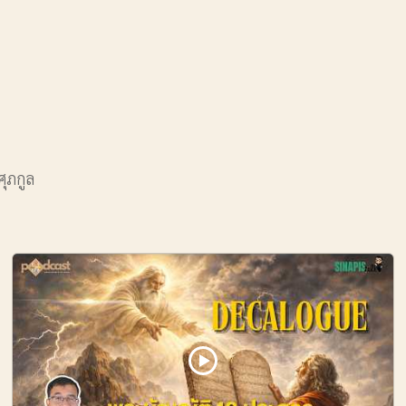
ศุภกูล