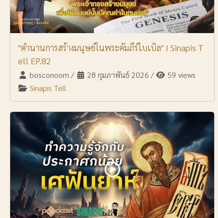
"ตำนานการสร้างมนุษย์ในพระคัมภีร์ไบเบิล" I Sinapis T
ell EP.82
bosconoom
/
28 กุมภาพันธ์ 2026
/
59 views
Sinapis Tell