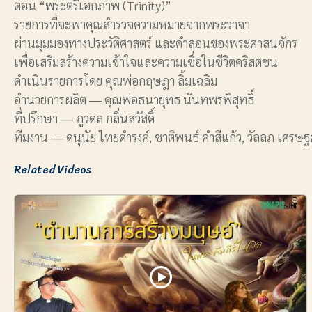
ตอน “พระตรีเอกภาพ (Trinity)”
รายการที่จะพาคุณสำรวจความหมายจากพระวาจา
ผ่านมุมมองทางประวัติศาสตร์ และคำสอนของพระศาสนจักร
เพื่อเสริมสร้างความเข้าใจและความเชื่อในชีวิตคริสตชน
ดำเนินรายการโดย คุณพ่อกฤษฎา ลิ้มเฉลิม
อำนวยการผลิต ― คุณพ่อธนายุทธ นันทพรพิสุทธิ์
ที่ปรึกษา ― ภูวดล กลิ่นสวัสดิ์
ทีมงาน ― ดนุนัย ไทยดำรงค์, ชาติพนธ์ คำสีแก้ว, วัลลภ เศรษฐ
Related Videos