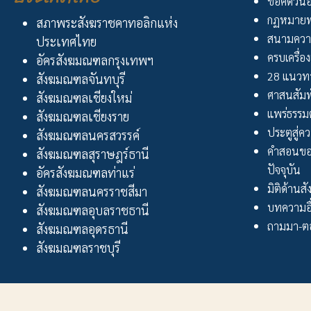
ข้อคิดวัน
กฏหมายพ
สภาพระสังฆราชคาทอลิกแห่ง
สนามควา
ประเทศไทย
ครบเครื่อง
อัครสังฆมณฑลกรุงเทพฯ
28 แนวทา
สังฆมณฑลจันทบุรี
ศาสนสัมพ
สังฆมณฑลเชียงใหม่
แพร่ธรรม
สังฆมณฑลเชียงราย
ประตูสู่ความ
สังฆมณฑลนครสวรรค์
คำสอนขอ
สังฆมณฑลสุราษฎร์ธานี
ปัจจุบัน
อัครสังฆมณฑลท่าแร่
มิติด้านส
สังฆมณฑลนครราชสีมา
บทความอื
สังฆมณฑลอุบลราชธานี
ถามมา-ตอ
สังฆมณฑลอุดรธานี
สังฆมณฑลราชบุรี