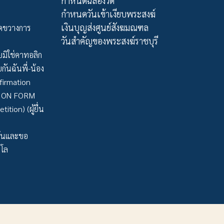
กำหนดฉลองวัด
กำหนดวันเข้าเงียบพระสงฆ์
เงินบุญส่งศูนย์สังฆมณฑล
ัดขวางการ
วันสำคัญของพระสงฆ์ราชบุรี
มิใช่คาทอลิก
กันฉันพี่-น้อง
firmation
TION FORM
tion) (ผู้ยื่น
ว้นและขอ
าโล