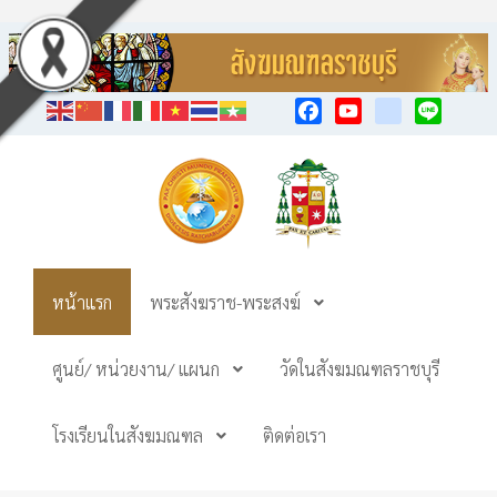
Facebook
YouTube
TikTok
Line
หน้าแรก
พระสังฆราช-พระสงฆ์
ศูนย์/ หน่วยงาน/ แผนก
วัดในสังฆมณฑลราชบุรี
โรงเรียนในสังฆมณฑล
ติดต่อเรา