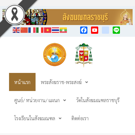
Facebook
YouTube
TikTok
Line
หน้าแรก
พระสังฆราช-พระสงฆ์
ศูนย์/ หน่วยงาน/ แผนก
วัดในสังฆมณฑลราชบุรี
โรงเรียนในสังฆมณฑล
ติดต่อเรา