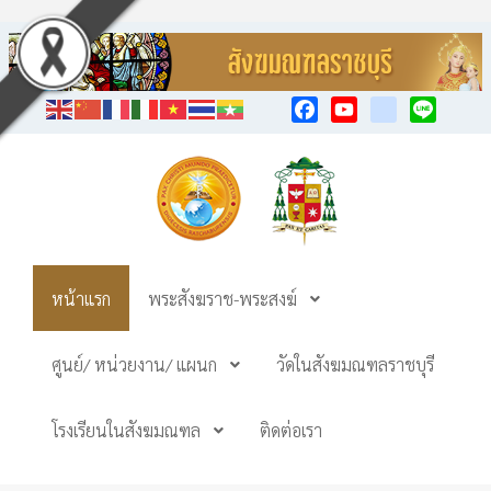
Facebook
YouTube
TikTok
Line
หน้าแรก
พระสังฆราช-พระสงฆ์
ศูนย์/ หน่วยงาน/ แผนก
วัดในสังฆมณฑลราชบุรี
โรงเรียนในสังฆมณฑล
ติดต่อเรา