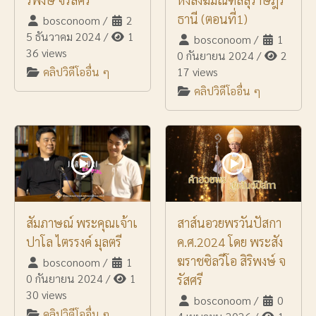
ธานี (ตอนที่1)
bosconoom
/
2
5 ธันวาคม 2024
/
1
bosconoom
/
1
36 views
0 กันยายน 2024
/
2
คลิปวิดีโออื่น ๆ
17 views
คลิปวิดีโออื่น ๆ
สัมภาษณ์ พระคุณเจ้าเ
สาส์นอวยพรวันปัสกา
ปาโล ไตรรงค์ มุลตรี
ค.ศ.2024 โดย พระสัง
ฆราชซิลวีโอ สิริพงษ์ จ
bosconoom
/
1
0 กันยายน 2024
/
1
รัสศรี
30 views
bosconoom
/
0
คลิปวิดีโออื่น ๆ