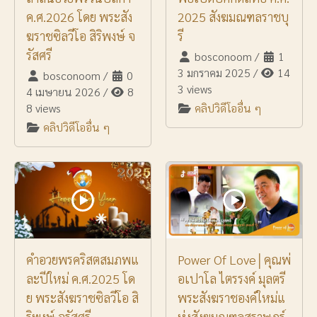
ค.ศ.2026 โดย พระสัง
2025 สังฆมณฑลราชบุ
ฆราชซิลวีโอ สิริพงษ์ จ
รี
รัสศรี
bosconoom
/
1
3 มกราคม 2025
/
14
bosconoom
/
0
3 views
4 เมษายน 2026
/
8
8 views
คลิปวิดีโออื่น ๆ
คลิปวิดีโออื่น ๆ
คำอวยพรคริสตสมภพแ
Power Of Love│คุณพ่
ละปีใหม่ ค.ศ.2025 โด
อเปาโล ไตรรงค์ มุลตรี
ย พระสังฆราชซิลวีโอ สิ
พระสังฆราชองค์ใหม่แ
ริพงษ์ จรัสศรี
ห่งสังฆมณฑลสุราษฎร์