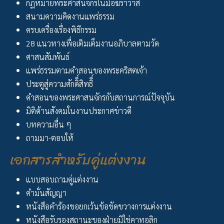
กฏหมายพระศาสนจักรในมือฆราวาส
สนามความคิดงานแพร่ธรรม
ครบเครื่องเรื่องพิธีกรรม
28 แนวทางเพื่อเติมเต็มงานอภิบาลตามวัด
ศาสนสัมพันธ์
แพร่ธรรมตามคำสอนของพระคริสตเจ้า
ประตูสู่ความศักดิิ์สิทธิิ์
คำสอนของพระศาสนจักรกับสถานการณ์ปัจจุบัน
มิติด้านสังคมในงานประกาศข่าวดี
บทความอื่น ๆ
ถามมา-ตอบให้
เอกสารสำหรับคู่แต่งงาน
แบบสอบถามคู่แต่งงาน
คำมั่นสัญญา
หนังสือคำร้องขอยกเว้นข้อขัดขวางการแต่งงาน
หนังสือรับรองสถานะของฝ่ายมิใช่คาทอลิก