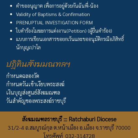
คำขออนุญาต เพื่อการอยู่ด้วยกันฉันพี่-น้อง
Validity of Baptisms & Confirmation
PRENUPTIAL INVESTIGATION FORM
ใบคำร้องโมฆะการแต่งงาน(Petition) (ผู้ยื่นคำร้อง)
แบบการเขียนเอกสารขอยกเว้นและขออนุมัติกรณีอภิสิทธิ์
นักบุญเปาโล
ปฏิทินสังฆมณฑลฯ
กำหนดฉลองวัด
กำหนดวันเข้าเงียบพระสงฆ์
เงินบุญส่งศูนย์สังฆมณฑล
วันสำคัญของพระสงฆ์ราชบุรี
สังฆมณฑลราชบุรี ::: Ratchaburi Diocese
31/2-4 ถ.สมบูรณ์กุล ต.หน้าเมือง อ.เมือง จ.ราชบุรี 70000
โทรศัพท์ 032-314728