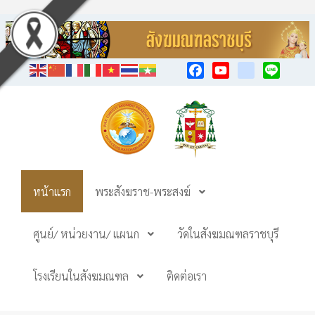
Facebook
YouTube
TikTok
Line
หน้าแรก
พระสังฆราช-พระสงฆ์
ศูนย์/ หน่วยงาน/ แผนก
วัดในสังฆมณฑลราชบุรี
โรงเรียนในสังฆมณฑล
ติดต่อเรา