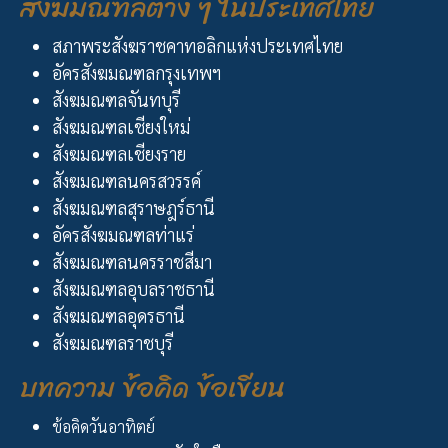
สังฆมณฑลต่าง ๆ ในประเทศไทย
สภาพระสังฆราชคาทอลิกแห่งประเทศไทย
อัครสังฆมณฑลกรุงเทพฯ
สังฆมณฑลจันทบุรี
สังฆมณฑลเชียงใหม่
สังฆมณฑลเชียงราย
สังฆมณฑลนครสวรรค์
สังฆมณฑลสุราษฎร์ธานี
อัครสังฆมณฑลท่าแร่
สังฆมณฑลนครราชสีมา
สังฆมณฑลอุบลราชธานี
สังฆมณฑลอุดรธานี
สังฆมณฑลราชบุรี
บทความ ข้อคิด ข้อเขียน
ข้อคิดวันอาทิตย์