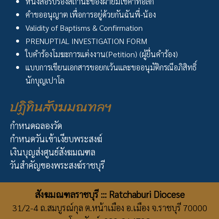
หนังสือรับรองสถานะของฝ่ายมิใช่คาทอลิก
คำขออนุญาต เพื่อการอยู่ด้วยกันฉันพี่-น้อง
Validity of Baptisms & Confirmation
PRENUPTIAL INVESTIGATION FORM
ใบคำร้องโมฆะการแต่งงาน(Petition) (ผู้ยื่นคำร้อง)
แบบการเขียนเอกสารขอยกเว้นและขออนุมัติกรณีอภิสิทธิ์
นักบุญเปาโล
ปฏิทินสังฆมณฑลฯ
กำหนดฉลองวัด
กำหนดวันเข้าเงียบพระสงฆ์
เงินบุญส่งศูนย์สังฆมณฑล
วันสำคัญของพระสงฆ์ราชบุรี
สังฆมณฑลราชบุรี ::: Ratchaburi Diocese
31/2-4 ถ.สมบูรณ์กุล ต.หน้าเมือง อ.เมือง จ.ราชบุรี 70000