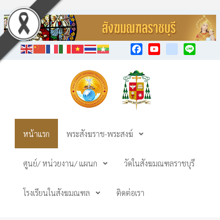
Facebook
YouTube
TikTok
Line
หน้าแรก
พระสังฆราช-พระสงฆ์
ศูนย์/ หน่วยงาน/ แผนก
วัดในสังฆมณฑลราชบุรี
โรงเรียนในสังฆมณฑล
ติดต่อเรา