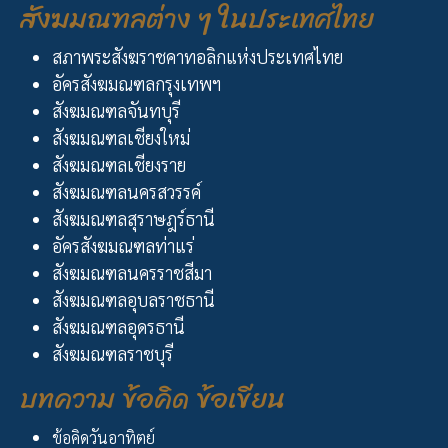
สังฆมณฑลต่าง ๆ ในประเทศไทย
สภาพระสังฆราชคาทอลิกแห่งประเทศไทย
อัครสังฆมณฑลกรุงเทพฯ
สังฆมณฑลจันทบุรี
สังฆมณฑลเชียงใหม่
สังฆมณฑลเชียงราย
สังฆมณฑลนครสวรรค์
สังฆมณฑลสุราษฎร์ธานี
อัครสังฆมณฑลท่าแร่
สังฆมณฑลนครราชสีมา
สังฆมณฑลอุบลราชธานี
สังฆมณฑลอุดรธานี
สังฆมณฑลราชบุรี
บทความ ข้อคิด ข้อเขียน
ข้อคิดวันอาทิตย์