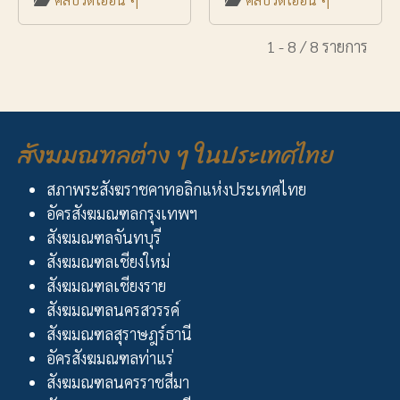
1 - 8 / 8 รายการ
สังฆมณฑลต่าง ๆ ในประเทศไทย
สภาพระสังฆราชคาทอลิกแห่งประเทศไทย
อัครสังฆมณฑลกรุงเทพฯ
สังฆมณฑลจันทบุรี
สังฆมณฑลเชียงใหม่
สังฆมณฑลเชียงราย
สังฆมณฑลนครสวรรค์
สังฆมณฑลสุราษฎร์ธานี
อัครสังฆมณฑลท่าแร่
สังฆมณฑลนครราชสีมา