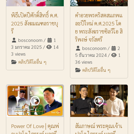
พิธีเปิดปีศักดิ์สิทธิ์ ค.ศ.
คำอวยพรคริสตสมภพแ
2025 สังฆมณฑลราชบุ
ละปีใหม่ ค.ศ.2025 โด
รี
ย พระสังฆราชซิลวีโอ สิ
ริพงษ์ จรัสศรี
bosconoom
/
1
3 มกราคม 2025
/
14
bosconoom
/
2
3 views
5 ธันวาคม 2024
/
1
คลิปวิดีโออื่น ๆ
36 views
คลิปวิดีโออื่น ๆ
Power Of Love│คุณพ่
สัมภาษณ์ พระคุณเจ้าเ
อเปาโล ไตรรงค์ มุลตรี
ปาโล ไตรรงค์ มุลตรี