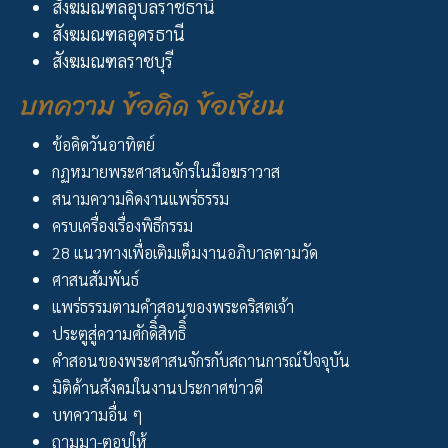
สังฆมณฑลอุบลราชธานี
สังฆมณฑลอุดรธานี
สังฆมณฑลราชบุรี
บทความ ข้อคิด ข้อเขียน
ข้อคิดวันอาทิตย์
กฏหมายพระศาสนจักรในมือฆราวาส
สนามความคิดงานแพร่ธรรม
ครบเครื่องเรื่องพิธีกรรม
28 แนวทางเพื่อเติมเต็มงานอภิบาลตามวัด
ศาสนสัมพันธ์
แพร่ธรรมตามคำสอนของพระคริสตเจ้า
ประตูสู่ความศักดิิ์สิทธิิ์
คำสอนของพระศาสนจักรกับสถานการณ์ปัจจุบัน
มิติด้านสังคมในงานประกาศข่าวดี
บทความอื่น ๆ
ถามมา-ตอบให้