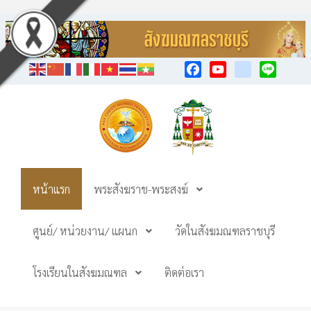
Facebook
YouTube
TikTok
Line
หน้าแรก
พระสังฆราช-พระสงฆ์
ศูนย์/ หน่วยงาน/ แผนก
วัดในสังฆมณฑลราชบุรี
โรงเรียนในสังฆมณฑล
ติดต่อเรา