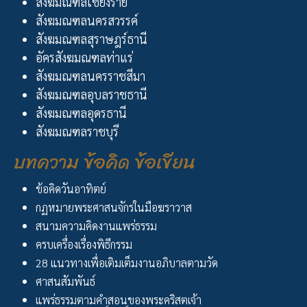
สังฆมณฑลเชียงราย
สังฆมณฑลนครสวรรค์
สังฆมณฑลสุราษฎร์ธานี
อัครสังฆมณฑลท่าแร่
สังฆมณฑลนครราชสีมา
สังฆมณฑลอุบลราชธานี
สังฆมณฑลอุดรธานี
สังฆมณฑลราชบุรี
บทความ ข้อคิด ข้อเขียน
ข้อคิดวันอาทิตย์
กฏหมายพระศาสนจักรในมือฆราวาส
สนามความคิดงานแพร่ธรรม
ครบเครื่องเรื่องพิธีกรรม
28 แนวทางเพื่อเติมเต็มงานอภิบาลตามวัด
ศาสนสัมพันธ์
แพร่ธรรมตามคำสอนของพระคริสตเจ้า