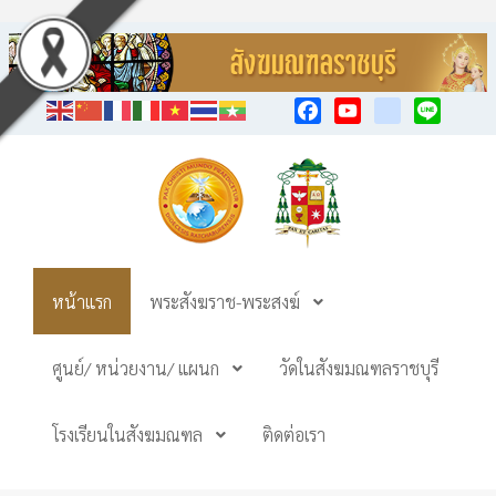
Facebook
YouTube
TikTok
Line
หน้าแรก
พระสังฆราช-พระสงฆ์
ศูนย์/ หน่วยงาน/ แผนก
วัดในสังฆมณฑลราชบุรี
โรงเรียนในสังฆมณฑล
ติดต่อเรา