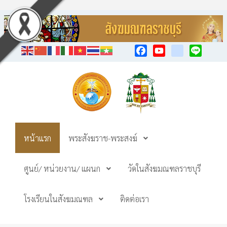
Facebook
YouTube
TikTok
Line
หน้าแรก
พระสังฆราช-พระสงฆ์
ศูนย์/ หน่วยงาน/ แผนก
วัดในสังฆมณฑลราชบุรี
โรงเรียนในสังฆมณฑล
ติดต่อเรา