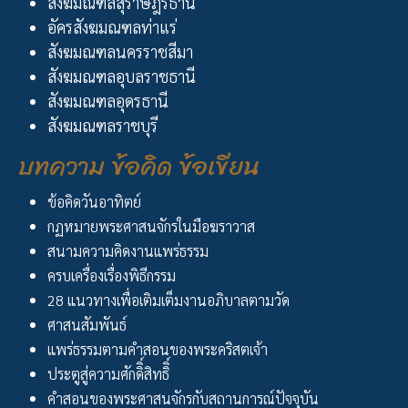
สังฆมณฑลสุราษฎร์ธานี
อัครสังฆมณฑลท่าแร่
สังฆมณฑลนครราชสีมา
สังฆมณฑลอุบลราชธานี
สังฆมณฑลอุดรธานี
สังฆมณฑลราชบุรี
บทความ ข้อคิด ข้อเขียน
ข้อคิดวันอาทิตย์
กฏหมายพระศาสนจักรในมือฆราวาส
สนามความคิดงานแพร่ธรรม
ครบเครื่องเรื่องพิธีกรรม
28 แนวทางเพื่อเติมเต็มงานอภิบาลตามวัด
ศาสนสัมพันธ์
แพร่ธรรมตามคำสอนของพระคริสตเจ้า
ประตูสู่ความศักดิิ์สิทธิิ์
คำสอนของพระศาสนจักรกับสถานการณ์ปัจจุบัน