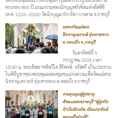
ครบรอบ 800 ปี มรณกรรมของนักบุญฟรังซิสแห่งอัสซีซี
(ค.ศ. 1226–2026) วัดนักบุญมาร์การิตา บางตาล จ.ราชบุรี
ฉลองวัดแม่พระ
นิจจานุเคราะห์ ทุ่งเขาหลวง
อ.จอมบึง จ.ราชบุรี
วันอาทิตย์ที่ 5
กรกฎาคม 2026 เวลา
10.00 น. พระสังฆราชซิลวีโอ สิริพงษ์ จรัสศรี เป็นประธาน
ในพิธีบูชาขอบพระคุณฉลองชุมชนแห่งความเชื่อวัดแม่พระ
นิจจานุเคราะห์ ทุ่งเขาหลวง อ.จอมบึง จ.ราชบุรี
งานชุมนุมผู้สูงอายุ
สังฆมณฑลราชบุรี "ผู้สูงวัย
ก้าวไปด้วยกัน เป็นประจักษ์
พยานถึงข่าวดี"