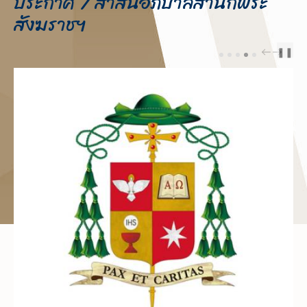
ประกาศ / สาส์นอภิบาลสำนักพระ
สังฆราชฯ
❚❚
PREV
NEXT