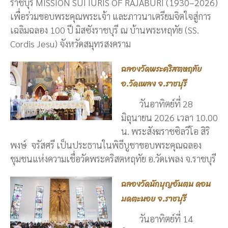
ราชบุรี MISSION SUI IURIS OF RAJABURI (1930–2026)
เพื่อร่วมขอบพระคุณพระเจ้า และภาวนาเตรียมจิตใจสู่การ
เฉลิมฉลอง 100 ปี มิสซังราชบุรี ณ บ้านพระหฤทัย (SS.
Cordis Jesu) จังหวัดสมุทรสงคราม
ฉลองวัดพระคริสตหฤทัย
อ.วัดเพลง จ.ราชบุรี
วันอาทิตย์ที่ 28
มิถุนายน 2026 เวลา 10.00
น. พระสังฆราชซิลวีโอ สิริ
พงษ์ จรัสศรี เป็นประธานในพิธีบูชาขอบพระคุณฉลอง
ชุมชนแห่งความเชื่อวัดพระคริสตหฤทัย อ.วัดเพลง จ.ราชบุรี
ฉลองวัดนักบุญอันตน ดอน
มดตะนอย จ.ราชบุรี
วันอาทิตย์ที่ 14