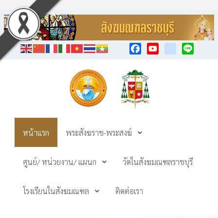
Facebook
YouTube
TikTok
Line
หน้าแรก
พระสังฆราช-พระสงฆ์
ศูนย์/ หน่วยงาน/ แผนก
วัดในสังฆมณฑลราชบุรี
โรงเรียนในสังฆมณฑล
ติดต่อเรา