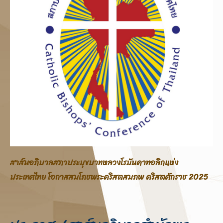
สาส์นอภิบาลสภาประมุขบาทหลวงโรมันคาทอลิกแห่ง
ประเทศไทย โอกาสสมโภชพระคริสตสมภพ คริสตศักราช 2025