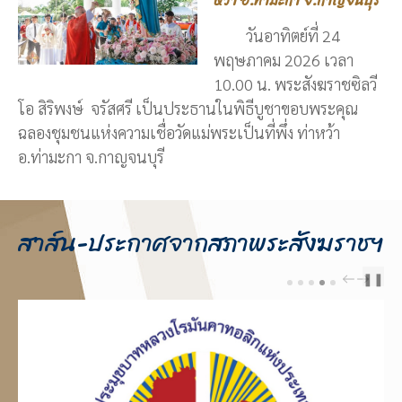
หว้า อ.ท่ามะกา จ.กาญจนบุรี
วันอาทิตย์ที่ 24
พฤษภาคม 2026 เวลา
10.00 น. พระสังฆราชซิลวี
โอ สิริพงษ์ จรัสศรี เป็นประธานในพิธีบูชาขอบพระคุณ
ฉลองชุมชนแห่งความเชื่อวัดแม่พระเป็นที่พึ่ง ท่าหว้า
อ.ท่ามะกา จ.กาญจนบุรี
สาส์น-ประกาศจากสภาพระสังฆราชฯ
❚❚
PREV
NEXT