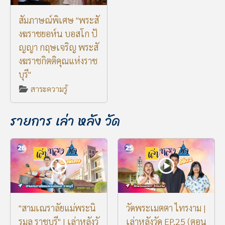
สัมภาษณ์พิเศษ "พระสั
งฆราชยอห์น บอสโก ปั
ญญา กฤษเจริญ พระสั
งฆราชกิตติคุณแห่งราช
บุรี"
สาระความรู้
รายการ เล่า หลัง วัด
"สามเณราลัยแม่พระนิ
วัดพระเมตตา ไทรงาม |
รมล ราชบุรี" I เล่าหลังวั
เล่าหลังวัด EP.25 (ตอน