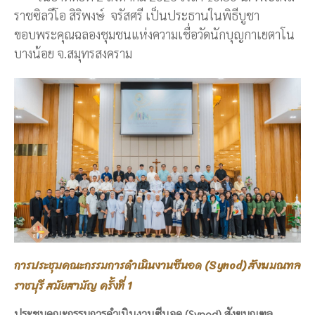
ราชซิลวีโอ สิริพงษ์ จรัสศรี เป็นประธานในพิธีบูชา
ขอบพระคุณฉลองชุมชนแห่งความเชื่อวัดนักบุญกาเยตาโน
บางน้อย จ.สมุทรสงคราม
การประชุมคณะกรรมการดำเนินงานซีนอด (Synod) สังฆมณฑล
ราชบุรี สมัยสามัญ ครั้งที่ 1
ประชุมคณะกรรมการดำเนินงานซีนอด (Synod) สังฆมณฑล