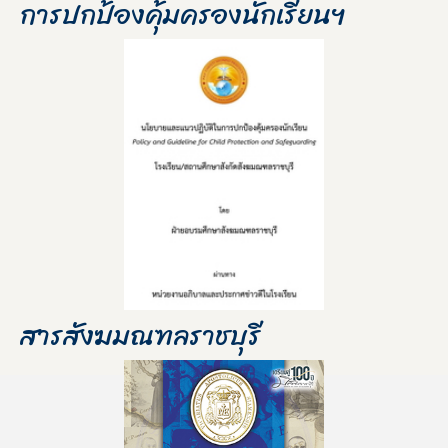
การปกป้องคุ้มครองนักเรียนฯ
สารสังฆมณฑลราชบุรี