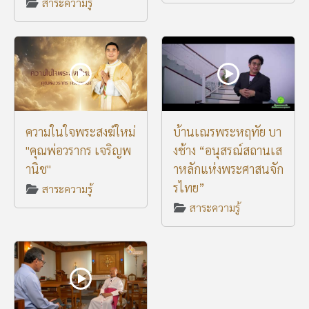
สาระความรู้
ความในใจพระสงฆ์ใหม่
บ้านเณรพระหฤทัย บา
"คุณพ่อวรากร เจริญพ
งช้าง “อนุสรณ์สถานเส
านิช"
าหลักแห่งพระศาสนจัก
รไทย”
สาระความรู้
สาระความรู้