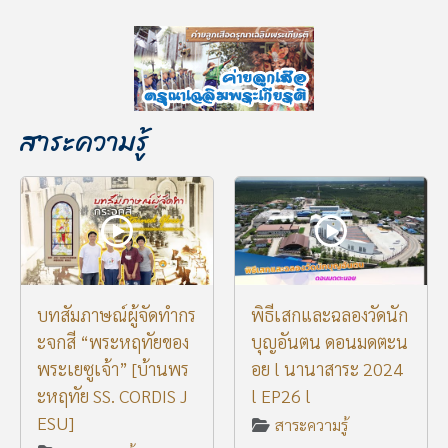
สาระความรู้
บทสัมภาษณ์ผู้จัดทำกร
พิธีเสกและฉลองวัดนัก
ะจกสี “พระหฤทัยของ
บุญอันตน ดอนมดตะน
พระเยซูเจ้า” [บ้านพร
อย l นานาสาระ 2024
ะหฤทัย SS. CORDIS J
l EP26 l
ESU]
สาระความรู้