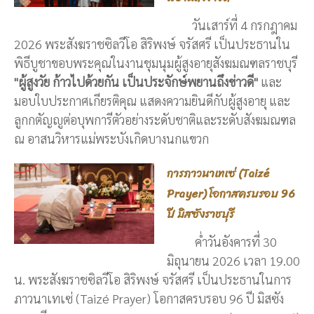
วันเสาร์ที่ 4 กรกฎาคม
2026 พระสังฆราชซิลวีโอ สิริพงษ์ จรัสศรี เป็นประธานใน
พิธีบูชาขอบพระคุณในงานชุมนุมผู้สูงอายุสังฆมณฑลราชบุรี
"ผู้สูงวัย ก้าวไปด้วยกัน เป็นประจักษ์พยานถึงข่าวดี"
และ
มอบใบประกาศเกียรติคุณ แสดงความยินดีกับผู้สูงอายุ และ
ลูกกตัญญูต่อบุพการีตัวอย่างระดับชาติและระดับสังฆมณฑล
ณ อาสนวิหารแม่พระบังเกิดบางนกแขวก
การภาวนาเทเซ่ (Taizé
Prayer) โอกาสครบรอบ 96
ปี มิสซังราชบุรี
ค่ำวันอังคารที่ 30
มิถุนายน 2026 เวลา 19.00
น. พระสังฆราชซิลวีโอ สิริพงษ์ จรัสศรี เป็นประธานในการ
ภาวนาเทเซ่ (Taizé Prayer) โอกาสครบรอบ 96 ปี มิสซัง