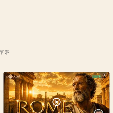
ศุภกูล