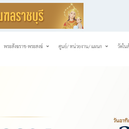
พระสังฆราช-พระสงฆ์
ศูนย์/ หน่วยงาน/ แผนก
วัดใน