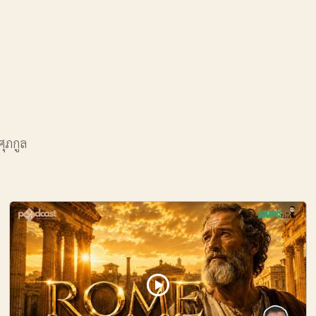
ศุภกูล