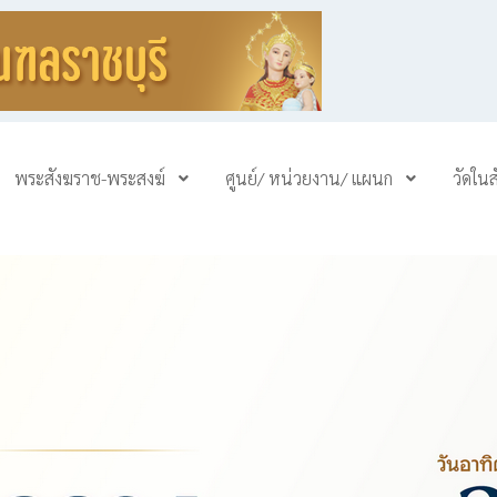
พระสังฆราช-พระสงฆ์
ศูนย์/ หน่วยงาน/ แผนก
วัดใน