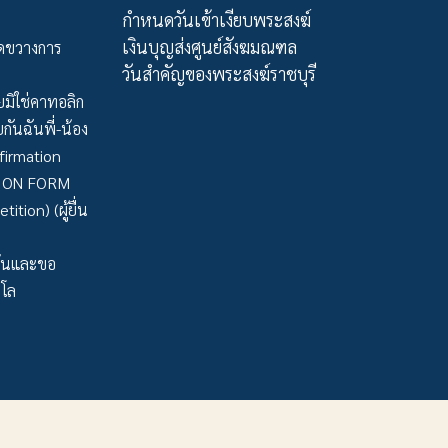
กำหนดวันเข้าเงียบพระสงฆ์
เงินบุญส่งศูนย์สังฆมณฑล
ัดขวางการ
วันสำคัญของพระสงฆ์ราชบุรี
มิใช่คาทอลิก
กันฉันพี่-น้อง
firmation
TION FORM
tion) (ผู้ยื่น
ว้นและขอ
าโล