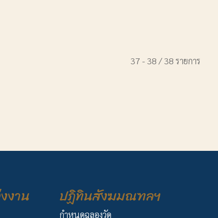
37 - 38 / 38 รายการ
่งงาน
ปฏิทินสังฆมณฑลฯ
กำหนดฉลองวัด