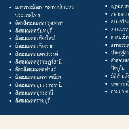
กฏหมายพ
สภาพระสังฆราชคาทอลิกแห่ง
สนามควา
ประเทศไทย
ครบเครื่อง
อัครสังฆมณฑลกรุงเทพฯ
28 แนวทา
สังฆมณฑลจันทบุรี
ศาสนสัมพ
สังฆมณฑลเชียงใหม่
แพร่ธรรม
สังฆมณฑลเชียงราย
ประตูสู่ความ
สังฆมณฑลนครสวรรค์
คำสอนขอ
สังฆมณฑลสุราษฎร์ธานี
ปัจจุบัน
อัครสังฆมณฑลท่าแร่
มิติด้านส
สังฆมณฑลนครราชสีมา
บทความอื
สังฆมณฑลอุบลราชธานี
ถามมา-ตอ
สังฆมณฑลอุดรธานี
สังฆมณฑลราชบุรี