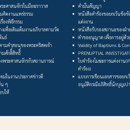
ระศาสนจักรในมือฆราวาส
คำมั่นสัญญา
มคิดงานแพร่ธรรม
หนังสือคำร้องขอยกเว้นข้อข
เรื่องพิธีกรรม
แต่งงาน
งเพื่อเติมเต็มงานอภิบาลตามวัด
หนังสือรับรองสถานะของฝ่าย
ันธ์
คำขออนุญาต เพื่อการอยู่ด้วย
ตามคำสอนของพระคริสตเจ้า
Validity of Baptisms & Con
ศักดิิ์สิทธิิ์
PRENUPTIAL INVESTIGA
งพระศาสนจักรกับสถานการณ์
ใบคำร้องโมฆะการแต่งงาน(Peti
คำร้อง)
ังคมในงานประกาศข่าวดี
แบบการเขียนเอกสารขอยกเ
่น ๆ
อนุมัติกรณีอภิสิทธิ์นักบุญเป
บให้