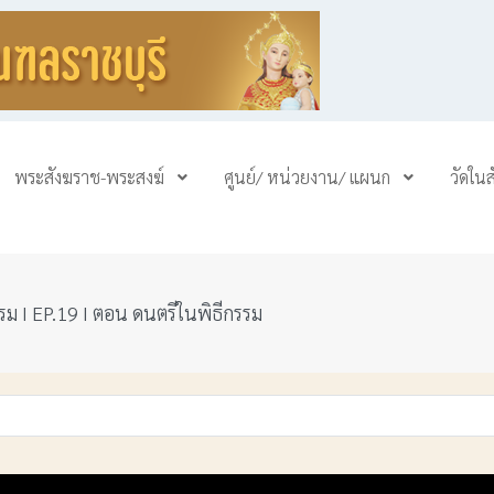
พระสังฆราช-พระสงฆ์
ศูนย์/ หน่วยงาน/ แผนก
วัดใน
ม I EP.19 I ตอน ดนตรีในพิธีกรรม