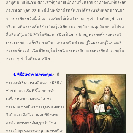
สานุศิษย์ นี่เป็นกายของเราที่ถูกมอบเพื่อท่านทั้งหลาย จงทำดังนี้เพื่อระลึก
ถึงเราเถิด”(ลก. 22:19) นี้เป็นพิธีศักดิ์สิทธิ์ที่เราได้กระทำสืบทอดต่อกันมา
จากกระทั่งทุกวันนี้ เป็นการแสดงให้เห็นว่าพระเยซูเจ้าประทับอยู่กับเรา
จริงตามที่พระองค์ตรัสว่า “จงรู้ไว้เถิดว่าเราอยู่กับท่านทุกวันตลอดไปจน
สิ้นพิภพ”(มธ.28:20) ในศีลมหาสนิทเป็นการปรากฏพระองค์ของพระตรี
เอกภาพอย่างแท้จริง พระบิดาและพระจิตดำรงอยู่ในพระเยซูในขณะที่
พระองค์ทรงดำเนินชีวิตอยู่ในโลกนี้ และพระบิดาและพระจิตดำรงอยู่ใน
พระเยซูเจ้าในศีลมหาสนิท
4. พิธีมิสซาขอบพระคุณ
: เมื่อ
พระสงฆ์เริ่มการเฉลิมฉลองพิธีมิส
ซาฯ ท่านจะเริ่มพิธีโดยการทำ
เครื่องหมายกางเขน “เดชะ
พระนาม พระบิดา พระบุตร และพระ
จิต” และเมื่อถึงตอนจบพิธีฯพระ
สงฆ์อวยพระพรสัตบุรุษว่า “ขอ
พระเจ้าผู้ทรงสรรพานุภาพ พระบิดา