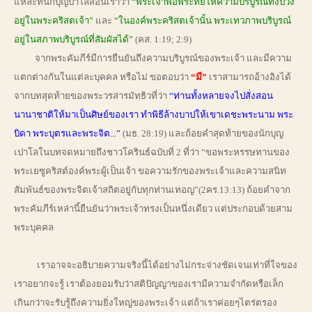
แหละที่นักบุญปาโลสอนเราว่า
“พระเจ้าพอพระทัยให้ความบริบูรณ์ทั้งปวง
อยู่ในพระคริสตเจ้า”
และ
“ในองค์พระคริสตเจ้านั้น พระเทวภาพบริบูรณ์
อยู่ในสภาพบริบูรณ์ที่สัมผัสได้”
(คส. 1:19; 2:9)
จากพระคัมภีร์มีการยืนยันถึงความบริบูรณ์ของพระเจ้า และมีความ
แตกต่างกันในแต่ละบุคคล หรือไม่ ขอตอบว่า
“มี”
เราสามารถอ้างอิงได้
จากบทสุดท้ายของพระวรสารมัทธิวที่ว่า
“ท่านทั้งหลายจงไปสั่งสอน
นานาชาติให้มาเป็นศิษย์ของเรา ทำพิธีล้างบาปให้เขาเดชะพระนาม พระ
บิดา พระบุตรและพระจิต...”
(มธ. 28:19) และถ้อยคำสุดท้ายของนักบุญ
เปาโลในบทจดหมายถึงชาวโครินธ์ฉบับที่ 2 ที่ว่า “ขอพระหรรษทานของ
พระเยซูคริสต์องค์พระผู้เป็นเจ้า ขอความรักของพระเจ้าและความสนิท
สัมพันธ์ของพระจิตเจ้าสถิตอยู่กับทุกท่านเทอญ”(2คร.13:13) ถ้อยคำจาก
พระคัมภีร์เหล่านี้ยืนยันว่าพระเจ้าทรงเป็นหนึ่งเดียว แต่ประกอบด้วยสาม
พระบุคคล
เราอาจจะอธิบายความจริงนี้ได้อย่างไม่กระจ่างชัดเจนเท่าที่ใจของ
เราอยากจะรู้ เราต้องยอมรับว่าสติปัญญาของเรามีความจำกัดหรือเล็ก
เกินกว่าจะรับรู้ถึงความยิ่งใหญ่ของพระเจ้า แต่ถ้าเราค่อยๆไตร่ตรอง