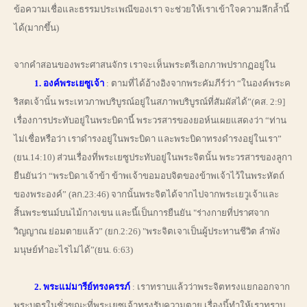
ข้อความเชื่อและธรรมประเพณีของเรา จะช่วยให้เราเข้าใจความลึกล้ำนี้
ได้(มากขึ้น)
จากคำสอนของพระศาสนจักร เราจะเห็นพระตรีเอกภาพปรากฏอยู่ใน
1. องค์พระเยซูเจ้า
: ตามที่ได้อ้างอิงจากพระคัมภีร์ว่า “ในองค์พระค
ริสตเจ้านั้น พระเทวภาพบริบูรณ์อยู่ในสภาพบริบูรณ์ที่สัมผัสได้”(คส. 2:9]
เรื่องการประทับอยู่ในพระบิดานี้ พระวรสารของยอห์นเผยแสดงว่า “ท่าน
ไม่เชื่อหรือว่า เราดำรงอยู่ในพระบิดา และพระบิดาทรงดำรงอยู่ในเรา”
(ยน.14:10) ส่วนเรื่องที่พระเยซูประทับอยู่ในพระจิตนั้น พระวรสารของลูกา
ยืนยันว่า “พระบิดาเจ้าข้า ข้าพเจ้าขอมอบจิตของข้าพเจ้าไว้ในพระหัตถ์
ของพระองค์” (ลก.23:46) จากนั้นพระจิตได้จากไปจากพระเยวูเจ้าและ
สิ้นพระชนม์บนไม้กางเขน และนี้เป็นการยืนยัน "ร่างกายที่ปราศจาก
วิญญาณ ย่อมตายแล้ว” (ยก.2:26) "พระจิตเจาเป็นผู้ประทานชีวิต ลำพัง
มนุษย์ทำอะไรไม่ได้”(ยน. 6:63)
2. พระแม่มารีย์ทรงครรภ์
: เราทราบแล้วว่าพระจิตทรงแยกออกจาก
พระบุตรในชั่วขณะที่พระเยซูเจ้าทรงรับความตาย เรื่องนี้ทำให้เราทราบ