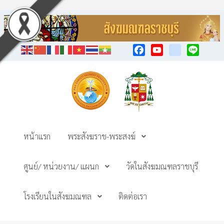
Facebook
YouTube
TikTok
Line
หน้าแรก
พระสังฆราช-พระสงฆ์
ศูนย์/ หน่วยงาน/ แผนก
วัดในสังฆมณฑลราชบุรี
โรงเรียนในสังฆมณฑล
ติดต่อเรา