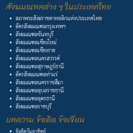
สังฆมณฑลต่าง ๆ ในประเทศไทย
สภาพระสังฆราชคาทอลิกแห่งประเทศไทย
อัครสังฆมณฑลกรุงเทพฯ
สังฆมณฑลจันทบุรี
สังฆมณฑลเชียงใหม่
สังฆมณฑลเชียงราย
สังฆมณฑลนครสวรรค์
สังฆมณฑลสุราษฎร์ธานี
อัครสังฆมณฑลท่าแร่
สังฆมณฑลนครราชสีมา
สังฆมณฑลอุบลราชธานี
สังฆมณฑลอุดรธานี
สังฆมณฑลราชบุรี
บทความ ข้อคิด ข้อเขียน
ข้อคิดวันอาทิตย์