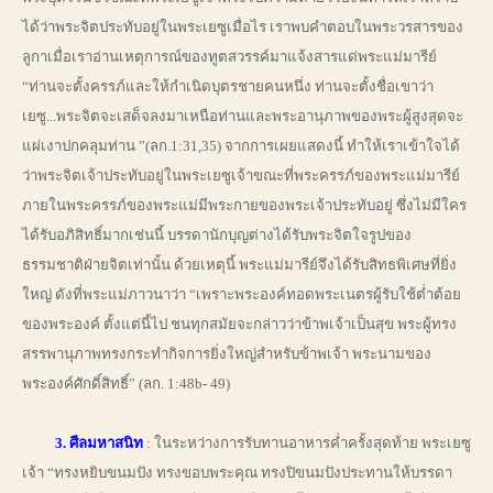
ได้ว่าพระจิตประทับอยู่ในพระเยซูเมื่อไร เราพบคำตอบในพระวรสารของ
ลูกาเมื่อเราอ่านเหตุการณ์ของทูตสวรรค์มาแจ้งสารแด่พระแม่มารีย์
“ท่านจะตั้งครรภ์และให้กำเนิดบุตรชายคนหนึ่ง ท่านจะตั้งชื่อเขาว่า
เยซู...พระจิตจะเสด็จลงมาเหนือท่านและพระอานุภาพของพระผู้สูงสุดจะ
แผ่เงาปกคลุมท่าน ”(ลก.1:31,35) จากการเผยแสดงนี้ ทำให้เราเข้าใจได้
ว่าพระจิตเจ้าประทับอยู่ในพระเยซูเจ้าขณะที่พระครรภ์ของพระแม่มารีย์
ภายในพระครรภ์ของพระแม่มีพระกายของพระเจ้าประทับอยู่ ซึ่งไม่มีใคร
ได้รับอภิสิทธิ์มากเช่นนี้ บรรดานักบุญต่างได้รับพระจิตใจรูปของ
ธรรมชาติฝ่ายจิตเท่านั้น ด้วยเหตุนี้ พระแม่มารีย์จึงได้รับสิทธพิเศษที่ยิ่ง
ใหญ่ ดังที่พระแม่ภาวนาว่า “เพราะพระองค์ทอดพระเนตรผู้รับใช้ต่ำต้อย
ของพระองค์ ตั้งแต่นี้ไป ชนทุกสมัยจะกล่าวว่าข้าพเจ้าเป็นสุข พระผู้ทรง
สรรพานุภาพทรงกระทำกิจการยิ่งใหญ่สำหรับข้าพเจ้า พระนามของ
พระองค์ศักดิ์สิทธิ์” (ลก. 1:48b- 49)
3. ศีลมหาสนิท
: ในระหว่างการรับทานอาหารค่ำครั้งสุดท้าย พระเยซู
เจ้า “ทรงหยิบขนมปัง ทรงขอบพระคุณ ทรงปิขนมปังประทานให้บรรดา