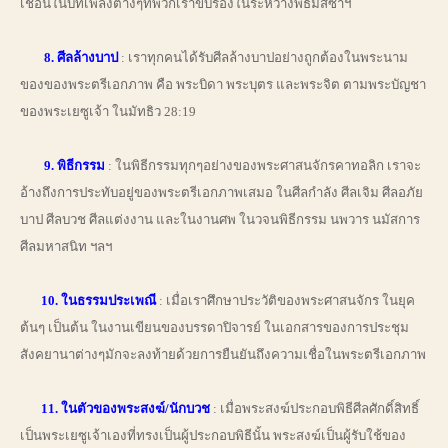
เชื่อนี้ในบทเพลงต่างๆที่พวกเราขับร้องในระหว่างพิธีมิสซาฯ
8. ศีลล้างบาป
: เราทุกคนได้รับศีลล้างบาปอย่างถูกต้องในพระนาม
ของของพระตรีเอกภาพ คือ พระบิดา พระบุตร และพระจิต ตามพระบัญชา
ของพระเยซูเจ้า ในมัทธิว 28:19
9. พิธีกรรม
: ในพิธีกรรมทุกๆอย่างของพระศาสนจักรคาทอลิก เราจะ
อ้างถึงการประทับอยู่ของพระตรีเอกภาพเสมอ ในศีลกำลัง ศีลเจิม ศีลอภัย
บาป ศีลบวช ศีลแต่งงาน และในงานศพ ในวจนพิธีกรรม นพวาร นมัสการ
ศีลมหาสนิท ฯลฯ
10. ในธรรมประเพณี
: เมื่อเราศึกษาประวัติของพระศาสนจักร ในยุค
ต้นๆ เป็นต้น ในงานเขียนของบรรดาปิจารย์ ในเอกสารของการประชุม
สังคยานาต่างๆมักจะลงท้ายด้วยการยืนยันถึงความเชื่อในพระตรีเอกภาพ
11. ในตัวของพระสงฆ์/นักบวช
: เมื่อพระสงฆ์ประกอบพิธีศีลศักดิ์สิทธิ์
เป็นพระเยซูเจ้าเองที่ทรงเป็นผู้ประกอบพิธีนั้น พระสงฆ์เป็นผู้รับใช้ของ