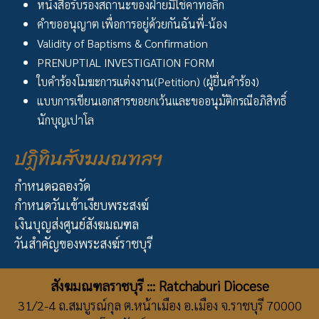
หนังสือรับรองสถานะของฝ่ายมิใช่คาทอลิก
คำขออนุญาต เพื่อการอยู่ด้วยกันฉันพี่-น้อง
Validity of Baptisms & Confirmation
PRENUPTIAL INVESTIGATION FORM
ใบคำร้องโมฆะการแต่งงาน(Petition) (ผู้ยื่นคำร้อง)
แบบการเขียนเอกสารขอยกเว้นและขออนุมัติกรณีอภิสิทธิ์
นักบุญเปาโล
ปฏิทินสังฆมณฑลฯ
กำหนดฉลองวัด
กำหนดวันเข้าเงียบพระสงฆ์
เงินบุญส่งศูนย์สังฆมณฑล
วันสำคัญของพระสงฆ์ราชบุรี
สังฆมณฑลราชบุรี ::: Ratchaburi Diocese
31/2-4 ถ.สมบูรณ์กุล ต.หน้าเมือง อ.เมือง จ.ราชบุรี 70000