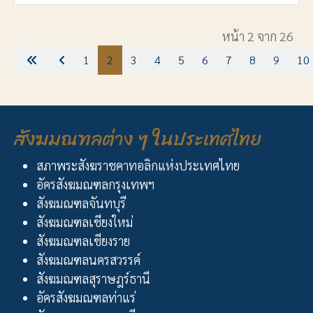
เนื้อหา
หน้า 2 จาก 26
1
2
3
4
5
6
7
8
9
10
สังฆมณฑลต่าง ๆ ในประเทศไทย
สภาพระสังฆราชคาทอลิกแห่งประเทศไทย
อัครสังฆมณฑลกรุงเทพฯ
สังฆมณฑลจันทบุรี
สังฆมณฑลเชียงใหม่
สังฆมณฑลเชียงราย
สังฆมณฑลนครสวรรค์
สังฆมณฑลสุราษฎร์ธานี
อัครสังฆมณฑลท่าแร่