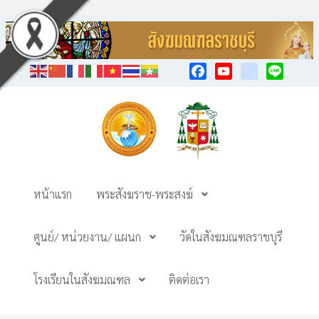
Facebook
YouTube
TikTok
Line
หน้าแรก
พระสังฆราช-พระสงฆ์
ศูนย์/ หน่วยงาน/ แผนก
วัดในสังฆมณฑลราชบุรี
โรงเรียนในสังฆมณฑล
ติดต่อเรา