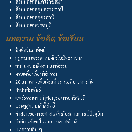
สังฆมณฑลนครราชสีมา
สังฆมณฑลอุบลราชธานี
สังฆมณฑลอุดรธานี
สังฆมณฑลราชบุรี
บทความ ข้อคิด ข้อเขียน
ข้อคิดวันอาทิตย์
กฏหมายพระศาสนจักรในมือฆราวาส
สนามความคิดงานแพร่ธรรม
ครบเครื่องเรื่องพิธีกรรม
28 แนวทางเพื่อเติมเต็มงานอภิบาลตามวัด
ศาสนสัมพันธ์
แพร่ธรรมตามคำสอนของพระคริสตเจ้า
ประตูสู่ความศักดิิ์สิทธิิ์
คำสอนของพระศาสนจักรกับสถานการณ์ปัจจุบัน
มิติด้านสังคมในงานประกาศข่าวดี
บทความอื่น ๆ