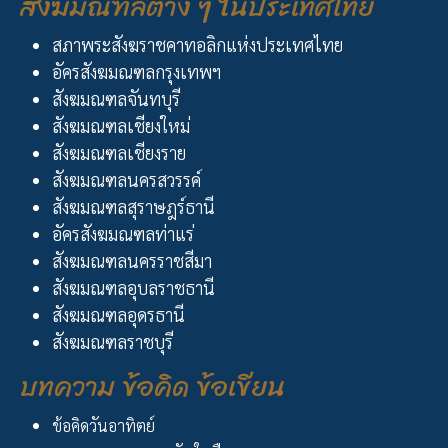
สังฆมณฑลต่าง ๆ ในประเทศไทย
สภาพระสังฆราชคาทอลิกแห่งประเทศไทย
อัครสังฆมณฑลกรุงเทพฯ
สังฆมณฑลจันทบุรี
สังฆมณฑลเชียงใหม่
สังฆมณฑลเชียงราย
สังฆมณฑลนครสวรรค์
สังฆมณฑลสุราษฎร์ธานี
อัครสังฆมณฑลท่าแร่
สังฆมณฑลนครราชสีมา
สังฆมณฑลอุบลราชธานี
สังฆมณฑลอุดรธานี
สังฆมณฑลราชบุรี
บทความ ข้อคิด ข้อเขียน
ข้อคิดวันอาทิตย์