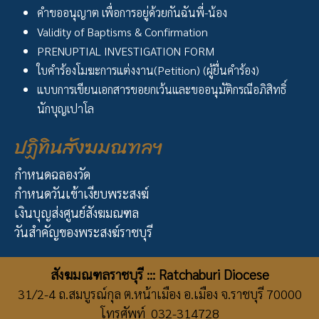
คำขออนุญาต เพื่อการอยู่ด้วยกันฉันพี่-น้อง
Validity of Baptisms & Confirmation
PRENUPTIAL INVESTIGATION FORM
ใบคำร้องโมฆะการแต่งงาน(Petition) (ผู้ยื่นคำร้อง)
แบบการเขียนเอกสารขอยกเว้นและขออนุมัติกรณีอภิสิทธิ์
นักบุญเปาโล
ปฏิทินสังฆมณฑลฯ
กำหนดฉลองวัด
กำหนดวันเข้าเงียบพระสงฆ์
เงินบุญส่งศูนย์สังฆมณฑล
วันสำคัญของพระสงฆ์ราชบุรี
สังฆมณฑลราชบุรี ::: Ratchaburi Diocese
31/2-4 ถ.สมบูรณ์กุล ต.หน้าเมือง อ.เมือง จ.ราชบุรี 70000
โทรศัพท์ 032-314728