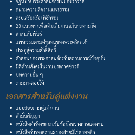
กฏหมายพระศาสนจักรในมือฆราวาส
สนามความคิดงานแพร่ธรรม
ครบเครื่องเรื่องพิธีกรรม
28 แนวทางเพื่อเติมเต็มงานอภิบาลตามวัด
ศาสนสัมพันธ์
แพร่ธรรมตามคำสอนของพระคริสตเจ้า
ประตูสู่ความศักดิิ์สิทธิิ์
คำสอนของพระศาสนจักรกับสถานการณ์ปัจจุบัน
มิติด้านสังคมในงานประกาศข่าวดี
บทความอื่น ๆ
ถามมา-ตอบให้
เอกสารสำหรับคู่แต่งงาน
แบบสอบถามคู่แต่งงาน
คำมั่นสัญญา
หนังสือคำร้องขอยกเว้นข้อขัดขวางการแต่งงาน
หนังสือรับรองสถานะของฝ่ายมิใช่คาทอลิก