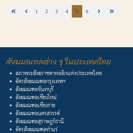
1
2
3
4
5
6
สังฆมณฑลต่าง ๆ ในประเทศไทย
สภาพระสังฆราชคาทอลิกแห่งประเทศไทย
อัครสังฆมณฑลกรุงเทพฯ
สังฆมณฑลจันทบุรี
สังฆมณฑลเชียงใหม่
สังฆมณฑลเชียงราย
สังฆมณฑลนครสวรรค์
สังฆมณฑลสุราษฎร์ธานี
อัครสังฆมณฑลท่าแร่