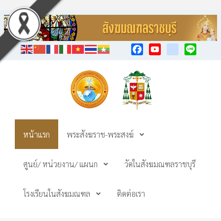
Facebook
YouTube
TikTok
Line
หน้าแรก
พระสังฆราช-พระสงฆ์
ศูนย์/ หน่วยงาน/ แผนก
วัดในสังฆมณฑลราชบุรี
โรงเรียนในสังฆมณฑล
ติดต่อเรา