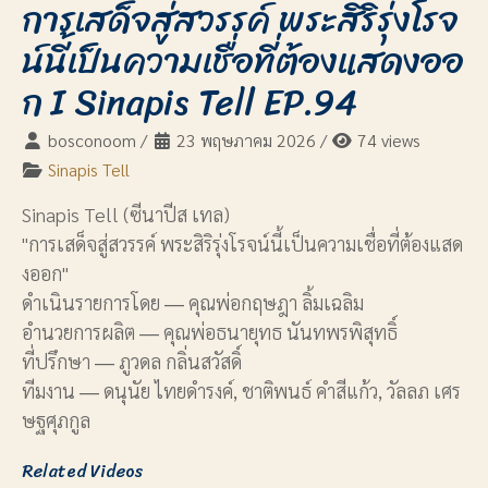
การเสด็จสู่สวรรค์ พระสิริรุ่งโรจ
น์นี้เป็นความเชื่อที่ต้องแสดงออ
ก I Sinapis Tell EP.94
bosconoom
/
23 พฤษภาคม 2026
/
74 views
Sinapis Tell
Sinapis Tell (ซีนาปีส เทล)
"การเสด็จสู่สวรรค์ พระสิริรุ่งโรจน์นี้เป็นความเชื่อที่ต้องแสด
งออก"
ดำเนินรายการโดย ― คุณพ่อกฤษฎา ลิ้มเฉลิม
อำนวยการผลิต ― คุณพ่อธนายุทธ นันทพรพิสุทธิ์
ที่ปรึกษา ― ภูวดล กลิ่นสวัสดิ์
ทีมงาน ― ดนุนัย ไทยดำรงค์, ชาติพนธ์ คำสีแก้ว, วัลลภ เศร
ษฐศุภกูล
Related Videos