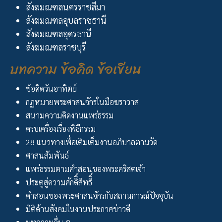
สังฆมณฑลนครราชสีมา
สังฆมณฑลอุบลราชธานี
สังฆมณฑลอุดรธานี
สังฆมณฑลราชบุรี
บทความ ข้อคิด ข้อเขียน
ข้อคิดวันอาทิตย์
กฏหมายพระศาสนจักรในมือฆราวาส
สนามความคิดงานแพร่ธรรม
ครบเครื่องเรื่องพิธีกรรม
28 แนวทางเพื่อเติมเต็มงานอภิบาลตามวัด
ศาสนสัมพันธ์
แพร่ธรรมตามคำสอนของพระคริสตเจ้า
ประตูสู่ความศักดิิ์สิทธิิ์
คำสอนของพระศาสนจักรกับสถานการณ์ปัจจุบัน
มิติด้านสังคมในงานประกาศข่าวดี