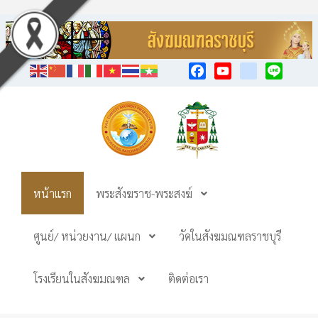
Facebook
YouTube
TikTok
Line
หน้าแรก
พระสังฆราช-พระสงฆ์
ศูนย์/ หน่วยงาน/ แผนก
วัดในสังฆมณฑลราชบุรี
โรงเรียนในสังฆมณฑล
ติดต่อเรา