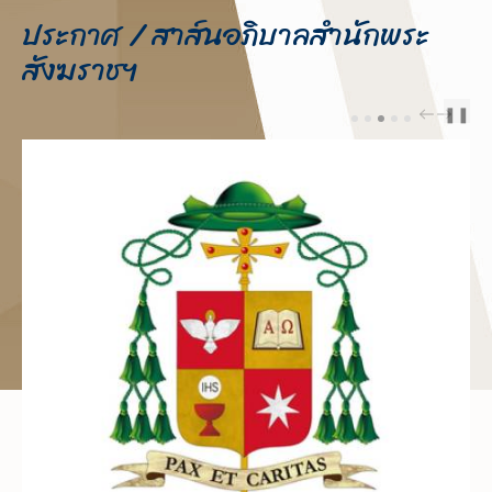
ประกาศ / สาส์นอภิบาลสำนักพระ
สังฆราชฯ
❚❚
PREV
NEXT