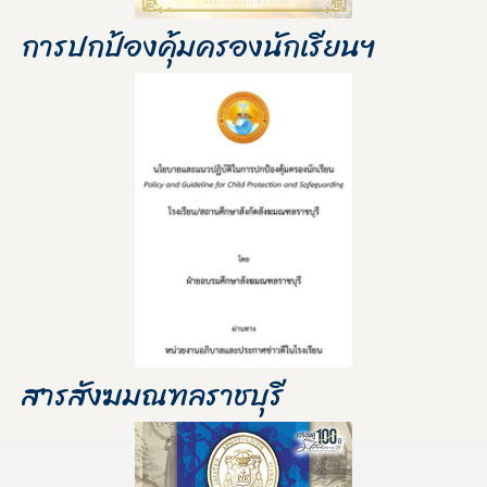
การปกป้องคุ้มครองนักเรียนฯ
สารสังฆมณฑลราชบุรี