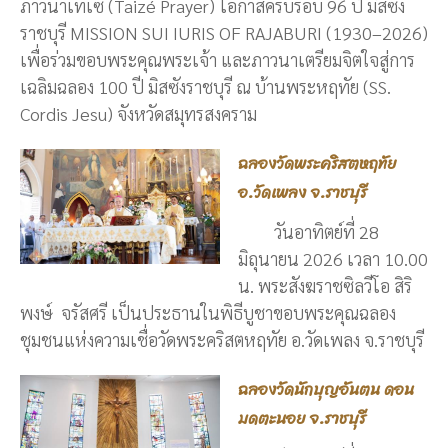
ภาวนาเทเซ่ (Taizé Prayer) โอกาสครบรอบ 96 ปี มิสซัง
ราชบุรี MISSION SUI IURIS OF RAJABURI (1930–2026)
เพื่อร่วมขอบพระคุณพระเจ้า และภาวนาเตรียมจิตใจสู่การ
เฉลิมฉลอง 100 ปี มิสซังราชบุรี ณ บ้านพระหฤทัย (SS.
Cordis Jesu) จังหวัดสมุทรสงคราม
ฉลองวัดพระคริสตหฤทัย
อ.วัดเพลง จ.ราชบุรี
วันอาทิตย์ที่ 28
มิถุนายน 2026 เวลา 10.00
น. พระสังฆราชซิลวีโอ สิริ
พงษ์ จรัสศรี เป็นประธานในพิธีบูชาขอบพระคุณฉลอง
ชุมชนแห่งความเชื่อวัดพระคริสตหฤทัย อ.วัดเพลง จ.ราชบุรี
ฉลองวัดนักบุญอันตน ดอน
มดตะนอย จ.ราชบุรี