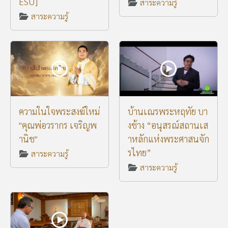
ESU]
สาระความรู้
สาระความรู้
ความในใจพระสงฆ์ใหม่
บ้านเณรพระหฤทัย บา
"คุณพ่อวรากร เจริญพ
งช้าง “อนุสรณ์สถานเส
านิช"
าหลักแห่งพระศาสนจัก
รไทย”
สาระความรู้
สาระความรู้