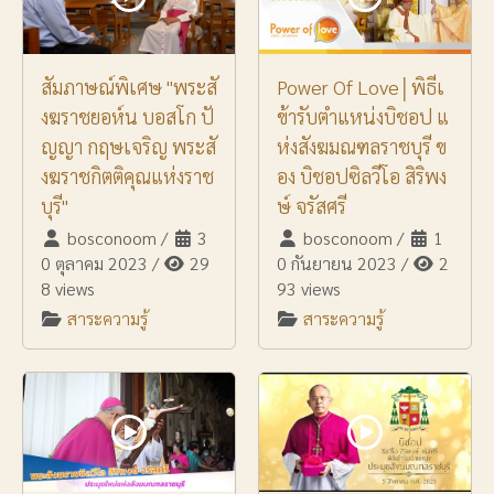
สัมภาษณ์พิเศษ "พระสั
Power Of Love│พิธีเ
งฆราชยอห์น บอสโก ปั
ข้ารับตำแหน่งบิชอป แ
ญญา กฤษเจริญ พระสั
ห่งสังฆมณฑลราชบุรี ข
งฆราชกิตติคุณแห่งราช
อง บิชอปซิลวีโอ สิริพง
บุรี"
ษ์ จรัสศรี
bosconoom
/
3
bosconoom
/
1
0 ตุลาคม 2023
/
29
0 กันยายน 2023
/
2
8 views
93 views
สาระความรู้
สาระความรู้