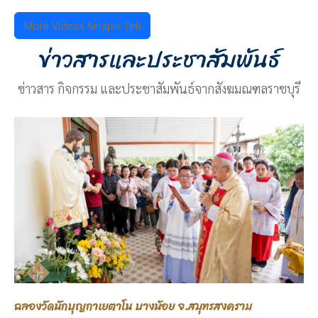
More Videos Sinapis Tell
ข่าวสารและประชาสัมพันธ์
ข่าวสาร กิจกรรม และประชาสัมพันธ์จากสังฆมณฑลราชบุรี
ฉลองวัดนักบุญกาเยตาโน บางน้อย จ.สมุทรสงคราม