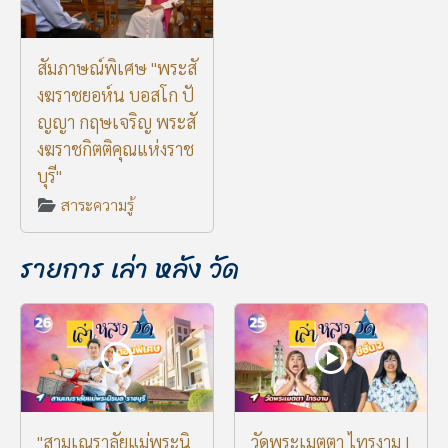
สัมภาษณ์พิเศษ "พระสั
งฆราชยอห์น บอสโก ปั
ญญา กฤษเจริญ พระสั
งฆราชกิตติคุณแห่งราช
บุรี"
สาระความรู้
รายการ เล่า หลัง วัด
"สามเณราลัยแม่พระนิ
วัดพระเมตตา ไทรงาม |