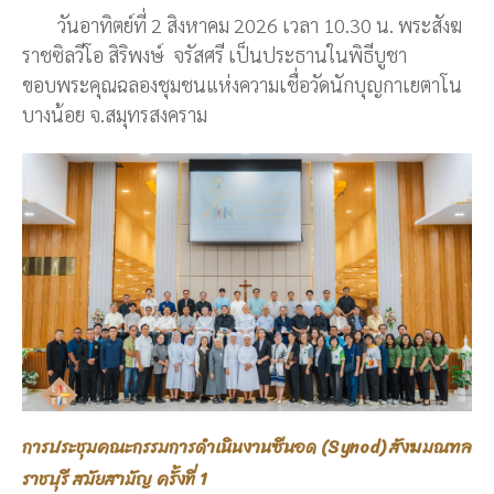
วันอาทิตย์ที่ 2 สิงหาคม 2026 เวลา 10.30 น. พระสังฆ
ราชซิลวีโอ สิริพงษ์ จรัสศรี เป็นประธานในพิธีบูชา
ขอบพระคุณฉลองชุมชนแห่งความเชื่อวัดนักบุญกาเยตาโน
บางน้อย จ.สมุทรสงคราม
การประชุมคณะกรรมการดำเนินงานซีนอด (Synod) สังฆมณฑล
ราชบุรี สมัยสามัญ ครั้งที่ 1