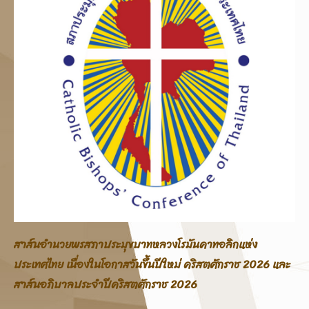
สาส์นอภิบาลสภาประมุขบาทหลวงโรมันคาทอลิกแห่ง
ประเทศไทย โอกาสสมโภชพระคริสตสมภพ คริสตศักราช 2025