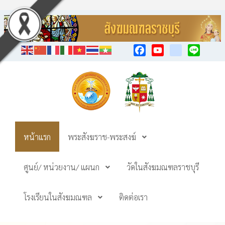
Facebook
YouTube
TikTok
Line
หน้าแรก
พระสังฆราช-พระสงฆ์
ศูนย์/ หน่วยงาน/ แผนก
วัดในสังฆมณฑลราชบุรี
โรงเรียนในสังฆมณฑล
ติดต่อเรา