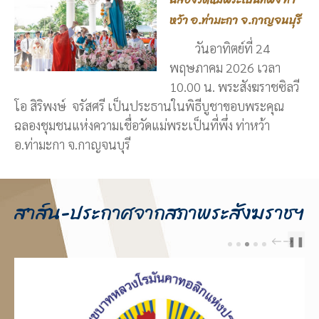
หว้า อ.ท่ามะกา จ.กาญจนบุรี
วันอาทิตย์ที่ 24
พฤษภาคม 2026 เวลา
10.00 น. พระสังฆราชซิลวี
โอ สิริพงษ์ จรัสศรี เป็นประธานในพิธีบูชาขอบพระคุณ
ฉลองชุมชนแห่งความเชื่อวัดแม่พระเป็นที่พึ่ง ท่าหว้า
อ.ท่ามะกา จ.กาญจนบุรี
สาส์น-ประกาศจากสภาพระสังฆราชฯ
❚❚
PREV
NEXT