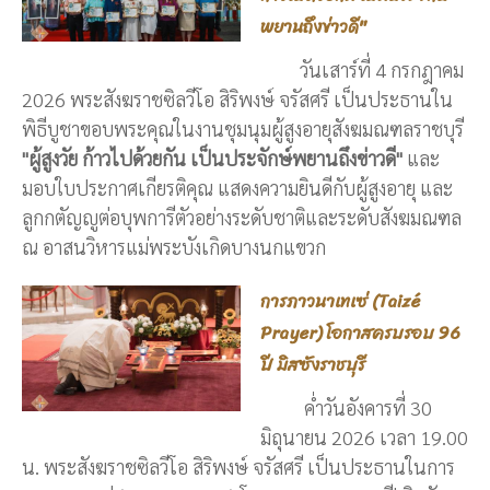
พยานถึงข่าวดี"
วันเสาร์ที่ 4 กรกฎาคม
2026 พระสังฆราชซิลวีโอ สิริพงษ์ จรัสศรี เป็นประธานใน
พิธีบูชาขอบพระคุณในงานชุมนุมผู้สูงอายุสังฆมณฑลราชบุรี
"ผู้สูงวัย ก้าวไปด้วยกัน เป็นประจักษ์พยานถึงข่าวดี"
และ
มอบใบประกาศเกียรติคุณ แสดงความยินดีกับผู้สูงอายุ และ
ลูกกตัญญูต่อบุพการีตัวอย่างระดับชาติและระดับสังฆมณฑล
ณ อาสนวิหารแม่พระบังเกิดบางนกแขวก
การภาวนาเทเซ่ (Taizé
Prayer) โอกาสครบรอบ 96
ปี มิสซังราชบุรี
ค่ำวันอังคารที่ 30
มิถุนายน 2026 เวลา 19.00
น. พระสังฆราชซิลวีโอ สิริพงษ์ จรัสศรี เป็นประธานในการ