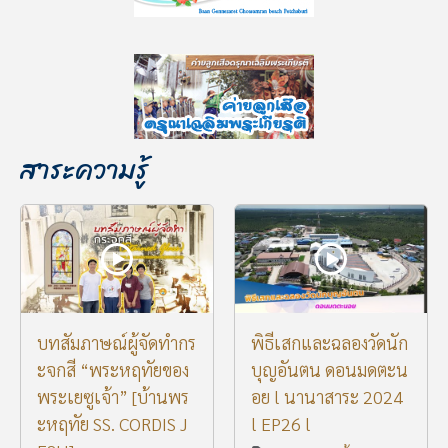
สาระความรู้
บทสัมภาษณ์ผู้จัดทำกร
พิธีเสกและฉลองวัดนัก
ะจกสี “พระหฤทัยของ
บุญอันตน ดอนมดตะน
พระเยซูเจ้า” [บ้านพร
อย l นานาสาระ 2024
ะหฤทัย SS. CORDIS J
l EP26 l