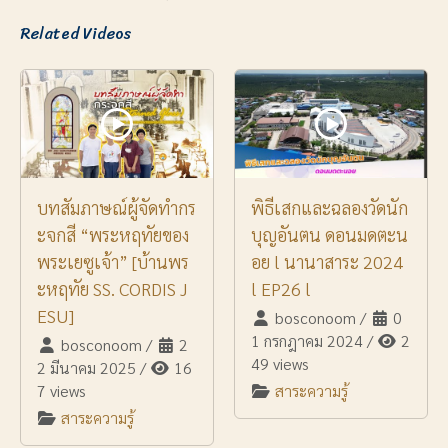
Related Videos
บทสัมภาษณ์ผู้จัดทำกร
พิธีเสกและฉลองวัดนัก
ะจกสี “พระหฤทัยของ
บุญอันตน ดอนมดตะน
พระเยซูเจ้า” [บ้านพร
อย l นานาสาระ 2024
ะหฤทัย SS. CORDIS J
l EP26 l
ESU]
bosconoom
/
0
1 กรกฎาคม 2024
/
2
bosconoom
/
2
49 views
2 มีนาคม 2025
/
16
7 views
สาระความรู้
สาระความรู้