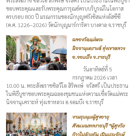
พระสังฆราช ซิลวีโอ สิริพงษ์ จรัสศรี เป็นประธานในพิธีบูชา
ขอบพระคุณและรับพระคุณการุณย์ครบบริบูรณ์ในโอกาส
ครบรอบ 800 ปี มรณกรรมของนักบุญฟรังซิสแห่งอัสซีซี
(ค.ศ. 1226–2026) วัดนักบุญมาร์การิตา บางตาล จ.ราชบุรี
ฉลองวัดแม่พระ
นิจจานุเคราะห์ ทุ่งเขาหลวง
อ.จอมบึง จ.ราชบุรี
วันอาทิตย์ที่ 5
กรกฎาคม 2026 เวลา
10.00 น. พระสังฆราชซิลวีโอ สิริพงษ์ จรัสศรี เป็นประธาน
ในพิธีบูชาขอบพระคุณฉลองชุมชนแห่งความเชื่อวัดแม่พระ
นิจจานุเคราะห์ ทุ่งเขาหลวง อ.จอมบึง จ.ราชบุรี
งานชุมนุมผู้สูงอายุ
สังฆมณฑลราชบุรี "ผู้สูงวัย
ก้าวไปด้วยกัน เป็นประจักษ์