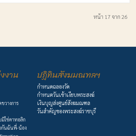
หน้า 17 จาก 26
่งงาน
ปฏิทินสังฆมณฑลฯ
กำหนดฉลองวัด
กำหนดวันเข้าเงียบพระสงฆ์
เงินบุญส่งศูนย์สังฆมณฑล
ัดขวางการ
วันสำคัญของพระสงฆ์ราชบุรี
มิใช่คาทอลิก
กันฉันพี่-น้อง
firmation