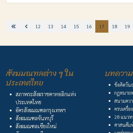
เนื้อหา
12
13
14
15
16
17
18
19
สังฆมณฑลต่าง ๆ ใน
บทความ 
ประเทศไทย
ข้อคิดวัน
กฏหมายพ
สภาพระสังฆราชคาทอลิกแห่ง
สนามควา
ประเทศไทย
ครบเครื่อง
อัครสังฆมณฑลกรุงเทพฯ
28 แนวทา
สังฆมณฑลจันทบุรี
ศาสนสัมพ
สังฆมณฑลเชียงใหม่
แพร่ธรรม