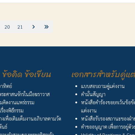
20
21
ข้อคิด ข้อเขียน
เอกสารสำหรับคู่แต
อาทิตย์
แบบสอบถามคู่แต่งงาน
ระศาสนจักรในมือฆราวาส
คำมั่นสัญญา
มคิดงานแพร่ธรรม
หนังสือคำร้องขอยกเว้นข้อข
เรื่องพิธีกรรม
แต่งงาน
งเพื่อเติมเต็มงานอภิบาลตามวัด
หนังสือรับรองสถานะของฝ่าย
ันธ์
คำขออนุญาต เพื่อการอยู่ด้วย
ตามคำสอนของพระคริสตเจ้า
Validity of Baptisms & Con