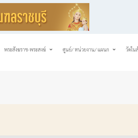
พระสังฆราช-พระสงฆ์
ศูนย์/ หน่วยงาน/ แผนก
วัดใน