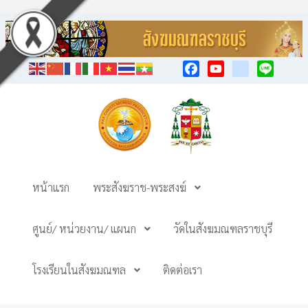
Facebook
YouTube
TikTok
Line
หน้าแรก
พระสังฆราช-พระสงฆ์
ศูนย์/ หน่วยงาน/ แผนก
วัดในสังฆมณฑลราชบุรี
โรงเรียนในสังฆมณฑล
ติดต่อเรา