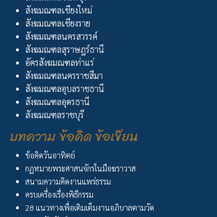
สังฆมณฑลเชียงใหม่
สังฆมณฑลเชียงราย
สังฆมณฑลนครสวรรค์
สังฆมณฑลสุราษฎร์ธานี
อัครสังฆมณฑลท่าแร่
สังฆมณฑลนครราชสีมา
สังฆมณฑลอุบลราชธานี
สังฆมณฑลอุดรธานี
สังฆมณฑลราชบุรี
บทความ ข้อคิด ข้อเขียน
ข้อคิดวันอาทิตย์
กฏหมายพระศาสนจักรในมือฆราวาส
สนามความคิดงานแพร่ธรรม
ครบเครื่องเรื่องพิธีกรรม
28 แนวทางเพื่อเติมเต็มงานอภิบาลตามวัด