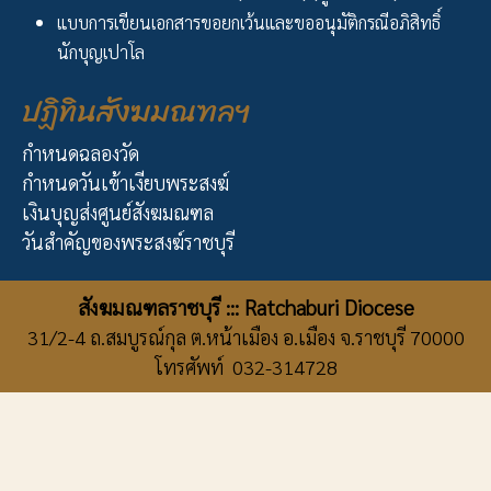
แบบการเขียนเอกสารขอยกเว้นและขออนุมัติกรณีอภิสิทธิ์
นักบุญเปาโล
ปฏิทินสังฆมณฑลฯ
กำหนดฉลองวัด
กำหนดวันเข้าเงียบพระสงฆ์
เงินบุญส่งศูนย์สังฆมณฑล
วันสำคัญของพระสงฆ์ราชบุรี
สังฆมณฑลราชบุรี ::: Ratchaburi Diocese
31/2-4 ถ.สมบูรณ์กุล ต.หน้าเมือง อ.เมือง จ.ราชบุรี 70000
โทรศัพท์ 032-314728