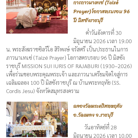
การภาวนาเทเซ่ (Taizé
Prayer) โอกาสครบรอบ 96
ปี มิสซังราชบุรี
ค่ำวันอังคารที่ 30
มิถุนายน 2026 เวลา 19.00
น. พระสังฆราชซิลวีโอ สิริพงษ์ จรัสศรี เป็นประธานในการ
ภาวนาเทเซ่ (Taizé Prayer) โอกาสครบรอบ 96 ปี มิสซัง
ราชบุรี MISSION SUI IURIS OF RAJABURI (1930–2026)
เพื่อร่วมขอบพระคุณพระเจ้า และภาวนาเตรียมจิตใจสู่การ
เฉลิมฉลอง 100 ปี มิสซังราชบุรี ณ บ้านพระหฤทัย (SS.
Cordis Jesu) จังหวัดสมุทรสงคราม
ฉลองวัดพระคริสตหฤทัย
อ.วัดเพลง จ.ราชบุรี
วันอาทิตย์ที่ 28
มิถุนายน 2026 เวลา 10.00