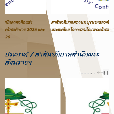
สาส์นอภิบาลสภาประมุขบาทหลวงโรมันคาทอลิกแห่ง
ประเทศไทย โอกาสสมโภชพระคริสตสมภพ คริสตศักราช 2025
ประกาศ / สาส์นอภิบาลสำนักพระ
สังฆราชฯ
❚❚
PREV
NEXT