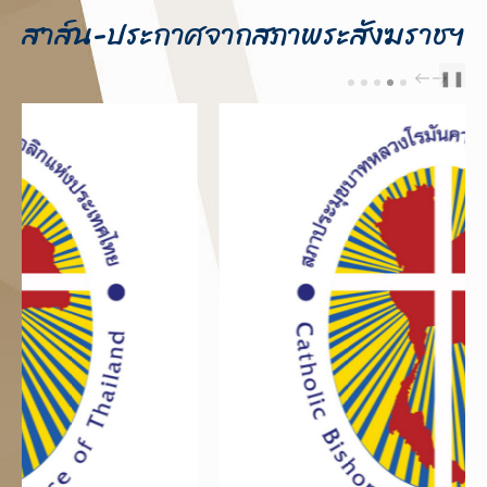
สาส์น-ประกาศจากสภาพระสังฆราชฯ
❚❚
PREV
NEXT