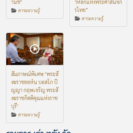
านิช"
าหลักแห่งพระศาสนจัก
รไทย”
สาระความรู้
สาระความรู้
สัมภาษณ์พิเศษ "พระสั
งฆราชยอห์น บอสโก ปั
ญญา กฤษเจริญ พระสั
งฆราชกิตติคุณแห่งราช
บุรี"
สาระความรู้