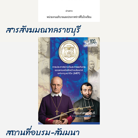
สารสังฆมณฑลราชบุรี
สถานที่อบรม-สัมมนา