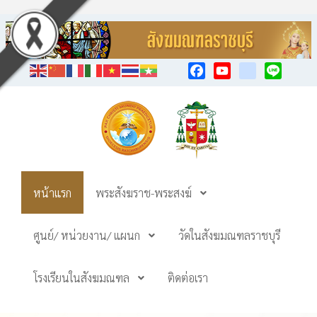
Facebook
YouTube
TikTok
Line
หน้าแรก
พระสังฆราช-พระสงฆ์
ศูนย์/ หน่วยงาน/ แผนก
วัดในสังฆมณฑลราชบุรี
โรงเรียนในสังฆมณฑล
ติดต่อเรา