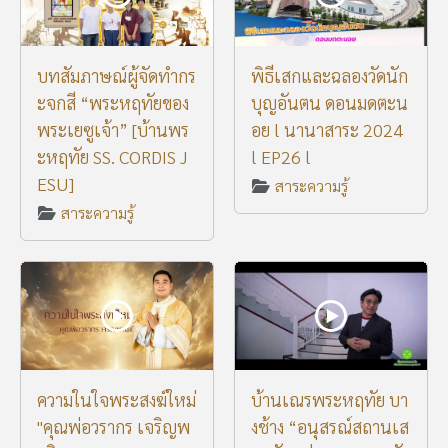
บทสัมภาษณ์ผู้จัดทำกร
พิธีเสกและฉลองวัดนัก
ะจกสี “พระหฤทัยของ
บุญอันตน ดอนมดตะน
พระเยซูเจ้า” [บ้านพร
อย l นานาสาระ 2024
ะหฤทัย SS. CORDIS J
l EP26 l
ESU]
สาระความรู้
สาระความรู้
ความในใจพระสงฆ์ใหม่
บ้านเณรพระหฤทัย บา
"คุณพ่อวรากร เจริญพ
งช้าง “อนุสรณ์สถานเส