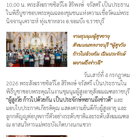
10.00 น. พระสังฆราชซิลวีโอ สิริพงษ์ จรัสศรี เป็นประธาน
ในพิธีบูชาขอบพระคุณฉลองชุมชนแห่งความเชื่อวัดแม่พระ
นิจจานุเคราะห์ ทุ่งเขาหลวง อ.จอมบึง จ.ราชบุรี
งานชุมนุมผู้สูงอายุ
สังฆมณฑลราชบุรี "ผู้สูงวัย
ก้าวไปด้วยกัน เป็นประจักษ์
พยานถึงข่าวดี"
วันเสาร์ที่ 4 กรกฎาคม
2026 พระสังฆราชซิลวีโอ สิริพงษ์ จรัสศรี เป็นประธานใน
พิธีบูชาขอบพระคุณในงานชุมนุมผู้สูงอายุสังฆมณฑลราชบุรี
"ผู้สูงวัย ก้าวไปด้วยกัน เป็นประจักษ์พยานถึงข่าวดี"
และ
มอบใบประกาศเกียรติคุณ แสดงความยินดีกับผู้สูงอายุ และ
ลูกกตัญญูต่อบุพการีตัวอย่างระดับชาติและระดับสังฆมณฑล
ณ อาสนวิหารแม่พระบังเกิดบางนกแขวก