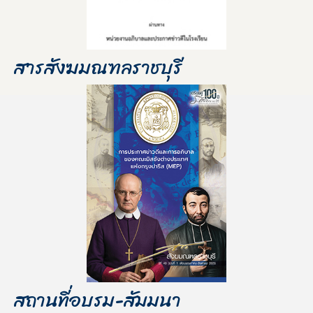
สารสังฆมณฑลราชบุรี
สถานที่อบรม-สัมมนา