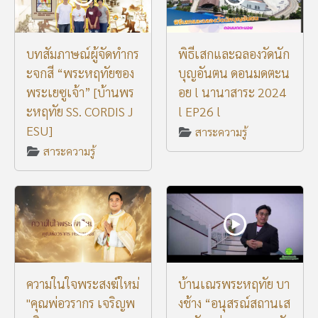
บทสัมภาษณ์ผู้จัดทำกร
พิธีเสกและฉลองวัดนัก
ะจกสี “พระหฤทัยของ
บุญอันตน ดอนมดตะน
พระเยซูเจ้า” [บ้านพร
อย l นานาสาระ 2024
ะหฤทัย SS. CORDIS J
l EP26 l
ESU]
สาระความรู้
สาระความรู้
ความในใจพระสงฆ์ใหม่
บ้านเณรพระหฤทัย บา
"คุณพ่อวรากร เจริญพ
งช้าง “อนุสรณ์สถานเส