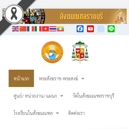
Facebook
YouTube
TikTok
Line
หน้าแรก
พระสังฆราช-พระสงฆ์
ศูนย์/ หน่วยงาน/ แผนก
วัดในสังฆมณฑลราชบุรี
โรงเรียนในสังฆมณฑล
ติดต่อเรา