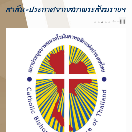
สาส์น-ประกาศจากสภาพระสังฆราชฯ
❚❚
PREV
NEXT