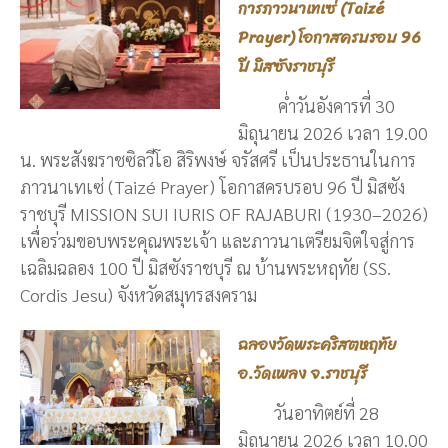
การภาวนาเทเซ่ (Taizé
Prayer) โอกาสครบรอบ 96
ปี มิสซังราชบุรี
ค่ำวันอังคารที่ 30
มิถุนายน 2026 เวลา 19.00
น. พระสังฆราชซิลวีโอ สิริพงษ์ จรัสศรี เป็นประธานในการ
ภาวนาเทเซ่ (Taizé Prayer) โอกาสครบรอบ 96 ปี มิสซัง
ราชบุรี MISSION SUI IURIS OF RAJABURI (1930–2026)
เพื่อร่วมขอบพระคุณพระเจ้า และภาวนาเตรียมจิตใจสู่การ
เฉลิมฉลอง 100 ปี มิสซังราชบุรี ณ บ้านพระหฤทัย (SS.
Cordis Jesu) จังหวัดสมุทรสงคราม
ฉลองวัดพระคริสตหฤทัย
อ.วัดเพลง จ.ราชบุรี
วันอาทิตย์ที่ 28
มิถุนายน 2026 เวลา 10.00