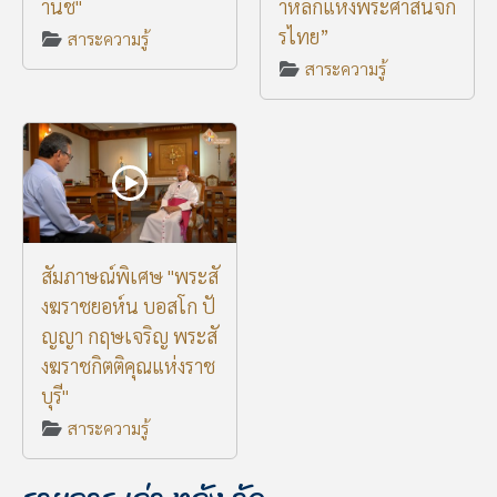
านิช"
าหลักแห่งพระศาสนจัก
รไทย”
สาระความรู้
สาระความรู้
สัมภาษณ์พิเศษ "พระสั
งฆราชยอห์น บอสโก ปั
ญญา กฤษเจริญ พระสั
งฆราชกิตติคุณแห่งราช
บุรี"
สาระความรู้