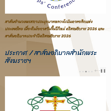
สาส์นอภิบาลสภาประมุขบาทหลวงโรมันคาทอลิกแห่ง
ประเทศไทย โอกาสสมโภชพระคริสตสมภพ คริสตศักราช 2025
ประกาศ / สาส์นอภิบาลสำนักพระ
สังฆราชฯ
❚❚
PREV
NEXT