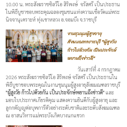
10.00 น. พระสังฆราชซิลวีโอ สิริพงษ์ จรัสศรี เป็นประธาน
ในพิธีบูชาขอบพระคุณฉลองชุมชนแห่งความเชื่อวัดแม่พระ
นิจจานุเคราะห์ ทุ่งเขาหลวง อ.จอมบึง จ.ราชบุรี
งานชุมนุมผู้สูงอายุ
สังฆมณฑลราชบุรี "ผู้สูงวัย
ก้าวไปด้วยกัน เป็นประจักษ์
พยานถึงข่าวดี"
วันเสาร์ที่ 4 กรกฎาคม
2026 พระสังฆราชซิลวีโอ สิริพงษ์ จรัสศรี เป็นประธานใน
พิธีบูชาขอบพระคุณในงานชุมนุมผู้สูงอายุสังฆมณฑลราชบุรี
"ผู้สูงวัย ก้าวไปด้วยกัน เป็นประจักษ์พยานถึงข่าวดี"
และ
มอบใบประกาศเกียรติคุณ แสดงความยินดีกับผู้สูงอายุ และ
ลูกกตัญญูต่อบุพการีตัวอย่างระดับชาติและระดับสังฆมณฑล
ณ อาสนวิหารแม่พระบังเกิดบางนกแขวก