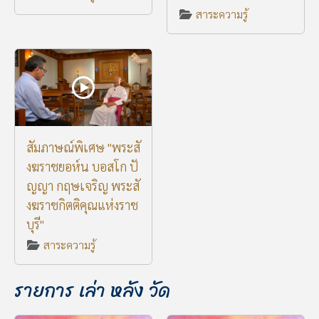
สาระความรู้
สัมภาษณ์พิเศษ "พระสั
งฆราชยอห์น บอสโก ปั
ญญา กฤษเจริญ พระสั
งฆราชกิตติคุณแห่งราช
บุรี"
สาระความรู้
รายการ เล่า หลัง วัด