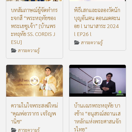
บทสัมภาษณ์ผู้จัดทำกร
พิธีเสกและฉลองวัดนัก
ะจกสี “พระหฤทัยของ
บุญอันตน ดอนมดตะน
พระเยซูเจ้า” [บ้านพร
อย l นานาสาระ 2024
ะหฤทัย SS. CORDIS J
l EP26 l
ESU]
สาระความรู้
สาระความรู้
ความในใจพระสงฆ์ใหม่
บ้านเณรพระหฤทัย บา
"คุณพ่อวรากร เจริญพ
งช้าง “อนุสรณ์สถานเส
านิช"
าหลักแห่งพระศาสนจัก
รไทย”
สาระความรู้