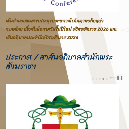
สาส์นอภิบาลสภาประมุขบาทหลวงโรมันคาทอลิกแห่ง
ประเทศไทย โอกาสสมโภชพระคริสตสมภพ คริสตศักราช 2025
ประกาศ / สาส์นอภิบาลสำนักพระ
สังฆราชฯ
❚❚
PREV
NEXT