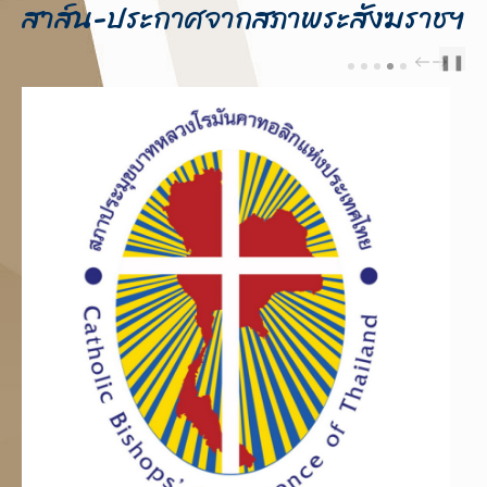
สาส์น-ประกาศจากสภาพระสังฆราชฯ
❚❚
PREV
NEXT