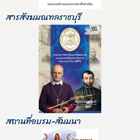
สารสังฆมณฑลราชบุรี
สถานที่อบรม-สัมมนา