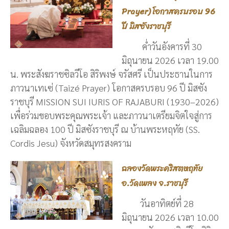
Prayer) โอกาสครบรอบ 96
ปี มิสซังราชบุรี
ค่ำวันอังคารที่ 30
มิถุนายน 2026 เวลา 19.00
น. พระสังฆราชซิลวีโอ สิริพงษ์ จรัสศรี เป็นประธานในการ
ภาวนาเทเซ่ (Taizé Prayer) โอกาสครบรอบ 96 ปี มิสซัง
ราชบุรี MISSION SUI IURIS OF RAJABURI (1930–2026)
เพื่อร่วมขอบพระคุณพระเจ้า และภาวนาเตรียมจิตใจสู่การ
เฉลิมฉลอง 100 ปี มิสซังราชบุรี ณ บ้านพระหฤทัย (SS.
Cordis Jesu) จังหวัดสมุทรสงคราม
ฉลองวัดพระคริสตหฤทัย
อ.วัดเพลง จ.ราชบุรี
วันอาทิตย์ที่ 28
มิถุนายน 2026 เวลา 10.00