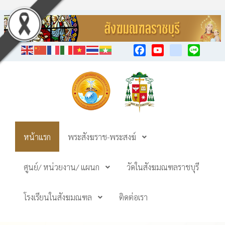
Facebook
YouTube
TikTok
Line
หน้าแรก
พระสังฆราช-พระสงฆ์
ศูนย์/ หน่วยงาน/ แผนก
วัดในสังฆมณฑลราชบุรี
โรงเรียนในสังฆมณฑล
ติดต่อเรา