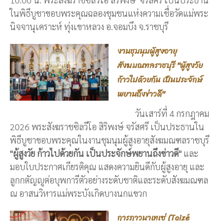
ในพิธีบูชาขอบพระคุณฉลองชุมชนแห่งความเชื่อวัดแม่พระ
นิจจานุเคราะห์ ทุ่งเขาหลวง อ.จอมบึง จ.ราชบุรี
งานชุมนุมผู้สูงอายุ
สังฆมณฑลราชบุรี "ผู้สูงวัย
ก้าวไปด้วยกัน เป็นประจักษ์
พยานถึงข่าวดี"
วันเสาร์ที่ 4 กรกฎาคม
2026 พระสังฆราชซิลวีโอ สิริพงษ์ จรัสศรี เป็นประธานใน
พิธีบูชาขอบพระคุณในงานชุมนุมผู้สูงอายุสังฆมณฑลราชบุรี
"ผู้สูงวัย ก้าวไปด้วยกัน เป็นประจักษ์พยานถึงข่าวดี"
และ
มอบใบประกาศเกียรติคุณ แสดงความยินดีกับผู้สูงอายุ และ
ลูกกตัญญูต่อบุพการีตัวอย่างระดับชาติและระดับสังฆมณฑล
ณ อาสนวิหารแม่พระบังเกิดบางนกแขวก
การภาวนาเทเซ่ (Taizé